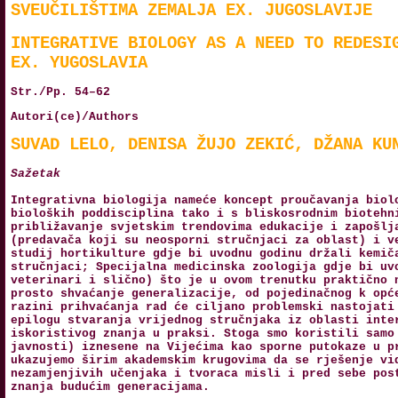
SVEUČILIŠTIMA ZEMALJA EX. JUGOSLAVIJE
INTEGRATIVE BIOLOGY AS A NEED TO REDESI
EX. YUGOSLAVIA
Str./Pp. 54–62
Autori(ce)/Authors
SUVAD LELO, DENISA ŽUJO ZEKIĆ, DŽANA KU
Sažetak
Integrativna biologija nameće koncept proučavanja biol
bioloških poddisciplina tako i s bliskosrodnim biotehn
približavanje svjetskim trendovima edukacije i zapošlj
(predavača koji su neosporni stručnjaci za oblast) i v
studij hortikulture gdje bi uvodnu godinu držali kemič
stručnjaci; Specijalna medicinska zoologija gdje bi uv
veterinari i slično) što je u ovom trenutku praktično 
prosto shvaćanje generalizacije, od pojedinačnog k opć
razini prihvaćanja rad će ciljano problemski nastojati
epilogu stvaranja vrijednog stručnjaka iz oblasti inte
iskoristivog znanja u praksi. Stoga smo koristili samo
javnosti) iznesene na Vijećima kao sporne putokaze u p
ukazujemo širim akademskim krugovima da se rješenje vi
nezamjenjivih učenjaka i tvoraca misli i pred sebe pos
znanja budućim generacijama.