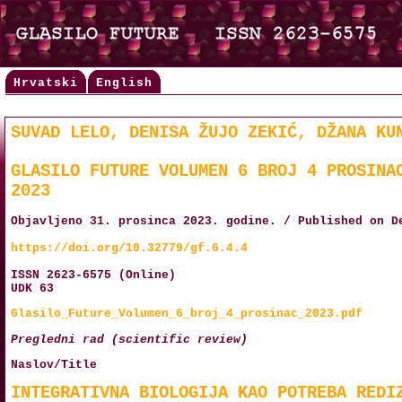
Hrvatski
English
SUVAD LELO, DENISA ŽUJO ZEKIĆ, DŽANA KU
GLASILO FUTURE VOLUMEN 6 BROJ 4 PROSINA
2023
Objavljeno 31. prosinca 2023. godine. / Published on D
https://doi.org/10.32779/gf.6.4.4
ISSN 2623-6575 (Online)
UDK 63
Glasilo_Future_Volumen_6_broj_4_prosinac_2023.pdf
Pregledni rad (scientific review)
Naslov/Title
INTEGRATIVNA BIOLOGIJA KAO POTREBA REDI