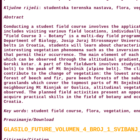
Ključne riječi
: studentska terenska nastava, flora, ve
Abstract
Conducting a student field course involves the applica
includes visiting various field locations, individuall
"Field Course 3 – Botany" is a multi-day field program
Department of Biology, Josip Juraj Strossmayer Univers
belts in Croatia, students will learn about characteri
interesting vegetation phenomena such as the inversion
that permit their occurrence. The main element of each
which can be observed through the altitudinal gradient
Gorski kotar. A part of the fieldwork involves studyin
belt) to the peak of Mt Snježnik (alpine belt). The cl
contribute to the change of vegetation: the lowest are
forest of beech and fir, pure beech forests of the sub
grasslands which cover the topmost parts of Mt Snježni
neighbouring Mt Risnjak or Guslica, altitudinal vegeta
observed. The planned field activities present an oppo
acquire practical skills in the field of botany and ec
Croatia.
Key words
: student field course, flora, vegetation, en
Preuzimanje/Download
GLASILO_FUTURE_VOLUMEN_4_BROJ_1_SVIBANJ
Citiranje/Citation