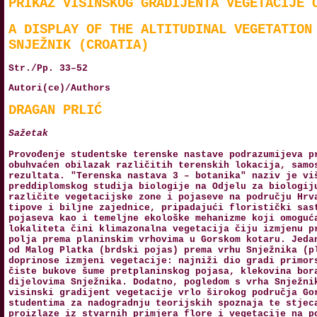
PRIKAZ VISINSKOG GRADIJENTA VEGETACIJE 
A DISPLAY OF THE ALTITUDINAL VEGETATION
SNJEŽNIK (CROATIA)
Str./Pp. 33–52
Autori(ce)/Authors
DRAGAN PRLIĆ
Sažetak
Provođenje studentske terenske nastave podrazumijeva p
obuhvaćen obilazak različitih terenskih lokacija, samo
rezultata. "Terenska nastava 3 – botanika" naziv je vi
preddiplomskog studija biologije na Odjelu za biologij
različite vegetacijske zone i pojaseve na području Hrv
tipove i biljne zajednice, pripadajući floristički sas
pojaseva kao i temeljne ekološke mehanizme koji omoguć
lokaliteta čini klimazonalna vegetacija čiju izmjenu p
polja prema planinskim vrhovima u Gorskom kotaru. Jeda
od Malog Platka (brdski pojas) prema vrhu Snježnika (p
doprinose izmjeni vegetacije: najniži dio gradi primor
čiste bukove šume pretplaninskog pojasa, klekovina bor
dijelovima Snježnika. Dodatno, pogledom s vrha Snježni
visinski gradijent vegetacije vrlo širokog područja Go
studentima za nadogradnju teorijskih spoznaja te stjec
proizlaze iz stvarnih primjera flore i vegetacije na p