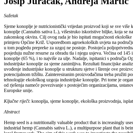
Josip Juračak, Andreja Martić
Sažetak
Sjeme konoplje je nutricionistički vrijedan proizvod koji se sve više 
konoplje (Cannabis sativa L.), višestruko iskoristive biljke, koja se
zakonskog okvira. Cilj ovog rada je bio ispitati mogućnosti ekološke
primjeru Općine Križ. Usporedbom agroekoloških uvjeta na području op
u tom pogledu prepreke za uzgoj ne postoje. Postojeća poljoprivred
posjeduju nužne resurse za obradu tla i njegu usjeva. Većina od 145 i
konoplje (65 %), i to najviše za ulje. Nadalje, ispitanici s područja 
industrijske konoplje za sjeme zanimljiva. Rezultati financijske ana
uvođenje industrijske konoplje u strukturu sjetve i širenje ove proiz
potencijalnom tržištu. Zainteresiranim proizvođačima treba pružiti p
tehnologije ekološkog uzgoja industrijske konoplje. Pri tome je organ
od rješenja nameće povezivanje s postojećim organizacijama, ustan
Europske unije.
Ključne riječi
: konoplja, sjeme konoplje, ekološka proizvodnja, ispla
Abstract
Hemp seed is a nutritionally valuable product that is increasingly use
industrial hemp (Cannabis sativa L.), a multipurpose plant that is bein