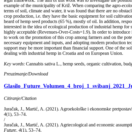
legal framework. The aim of this work was to investigate the possibili
example of the municipality of Križ. When comparing the agro-ecologi
terms of soil, climate and water, it was found that there are no obstacl
crop production, i.e. they have the basic equipment for soil cultivat
heard of hemp seed products (65 %), mostly of oil. In addition, respo
interested in the idea of ecological production of industrial hemp for 
highly acceptable (Revenues-Over-Costs=1.9). In order to introduce i
to work on the promotion of this crop among farmers and on the potent
necessary equipment and inputs, and adopting modern production tech
support may be more important than financial support. One of the sol
dealing with industrial hemp in Croatia and on European Union.
Key words
: Cannabis sativa L., hemp seeds, organic cultivation, bud
Preuzimanje/Download
Glasilo_Future_Volumen_4_broj_1_svibanj_2021_J
Citiranje/Citation
Juračak, J., Martić, A. (2021). Agroekološke i ekonomske pretpostav
4
(1), 53–74.
/
Juračak, J., Martić, A. (2021). Agriecological and economic assumptio
Future, 4
(1), 53–74.