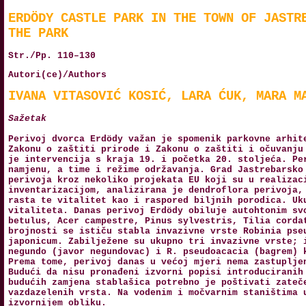
ERDÖDY CASTLE PARK IN THE TOWN OF JASTR
THE PARK
Str./Pp. 110–130
Autori(ce)/Authors
IVANA VITASOVIĆ KOSIĆ, LARA ĆUK, MARA M
Sažetak
Perivoj dvorca Erdödy važan je spomenik parkovne arhit
Zakonu o zaštiti prirode i Zakonu o zaštiti i očuvanju
je intervencija s kraja 19. i početka 20. stoljeća. Pe
namjenu, a time i režime održavanja. Grad Jastrebarsko
perivoja kroz nekoliko projekata EU koji su u realizac
inventarizacijom, analizirana je dendroflora perivoja,
rasta te vitalitet kao i raspored biljnih porodica. Uk
vitaliteta. Danas perivoj Erdödy obiluje autohtonim sv
betulus, Acer campestre, Pinus sylvestris, Tilia corda
brojnosti se ističu stabla invazivne vrste Robinia pse
japonicum. Zabilježene su ukupno tri invazivne vrste; 
negundo (javor negundovac) i R. pseudoacacia (bagrem) 
Prema tome, perivoj danas u većoj mjeri nema zastuplje
Budući da nisu pronađeni izvorni popisi introduciranih
budućih zamjena stablašica potrebno je poštivati zateč
vazdazelenih vrsta. Na vodenim i močvarnim staništima 
izvornijem obliku.