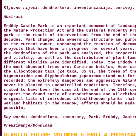
Ključne riječi
: dendroflora, inventarizacija, perivoj,
Abstract
Erdödy Castle Park is an important monument of landsca
the Nature Protection Act and the Cultural Property Pr
park is the result of interventions from the end of th
decades, Park changed its ownership structure and purp
as the current owner, encouraged the creation of docum
projects that have been in progress for several years.
the dendroflora of the park was analyzed, the proporti
and vitality, as well as the distribution of plant fam
different vitality were identified. Today, the Erdödy 
the most abundant trees are: Carpinus betulus, Acer ca
the allochtonous taxa (24 taxa, 35 %), the trees of th
bignonioides and Styphnolobium japonicum stand out for
recorded; the extremely dangerous and aggressive Ailan
never be planted in uncontrolled conditions. Therefore
stated to have been the case at the end of the 19th ce
respect the found ratio of autochthonous and allochtho
original lists of introduced allochthonous plants that
wetland habitats in the meadow, efforts should be made
possible.
Key words
: dendroflora, inventory, Park, Erdödy, Jastr
Preuzimanje/Download
GLASILO_FUTURE_VOLUMEN_5_BROJ_4_PROSINA