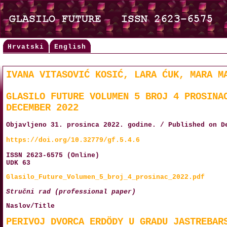
Hrvatski
English
IVANA VITASOVIĆ KOSIĆ, LARA ĆUK, MARA M
GLASILO FUTURE VOLUMEN 5 BROJ 4 PROSINA
DECEMBER 2022
Objavljeno 31. prosinca 2022. godine. / Published on D
https://doi.org/10.32779/gf.5.4.6
ISSN 2623-6575 (Online)
UDK 63
Glasilo_Future_Volumen_5_broj_4_prosinac_2022.pdf
Stručni rad (professional paper)
Naslov/Title
PERIVOJ DVORCA ERDÖDY U GRADU JASTREBAR