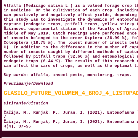
Alfalfa (Medicago sativa L.) is a valued forage crop t
in medicine. On the cultivation of each crop, includin
can positively and negatively affect yields, depending
this study was to investigate the dynamics of entomofa
capture (endogeic traps, pitfall traps, yellow sticky 
Šašinovec experimental station of the Faculty of Agric
middle of May 2019. Catch readings were performed once
of insects belonged to the order Diptera (36.99 %), fo
Coleoptera (18.75 %). The lowest number of insects bel
%). In addition to the difference in the number of cap
number of insects caught by different methods of captu
followed by pitfall traps (32.66 %) and entomological 
endogeic traps (0.44 %). The results of this research 
can affect the care of crops, as well as the optimal t
Key words
: alfalfa, insect pests, monitoring, traps.
Preuzimanje/Download
GLASILO_FUTURE_VOLUMEN_4_BROJ_4_LISTOPA
Citiranje/Citation
Čačija, M., Runjak, P., Juran, I. (2021). Entomofauna
/
Čačija, M., Runjak, P., Juran, I. (2021). Entomofauna
4
(4), 37–55.