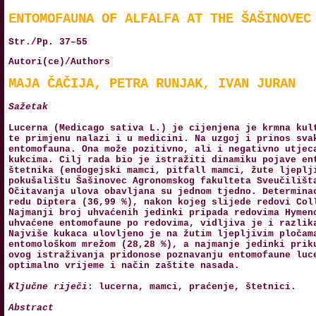
ENTOMOFAUNA OF ALFALFA AT THE ŠAŠINOVEC
Str./Pp. 37–55
Autori(ce)/Authors
MAJA ČAČIJA, PETRA RUNJAK, IVAN JURAN
Sažetak
Lucerna (Medicago sativa L.) je cijenjena je krmna kul
te primjenu nalazi i u medicini. Na uzgoj i prinos sva
entomofauna. Ona može pozitivno, ali i negativno utjec
kukcima. Cilj rada bio je istražiti dinamiku pojave en
štetnika (endogejski mamci, pitfall mamci, žute ljeplj
pokušalištu Šašinovec Agronomskog fakulteta Sveučilišt
Očitavanja ulova obavljana su jednom tjedno. Determina
redu Diptera (36,99 %), nakon kojeg slijede redovi Col
Najmanji broj uhvaćenih jedinki pripada redovima Hymen
uhvaćene entomofaune po redovima, vidljiva je i razlik
Najviše kukaca ulovljeno je na žutim ljepljivim pločam
entomološkom mrežom (28,28 %), a najmanje jedinki prik
ovog istraživanja pridonose poznavanju entomofaune luc
optimalno vrijeme i način zaštite nasada.
Ključne riječi
: lucerna, mamci, praćenje, štetnici.
Abstract