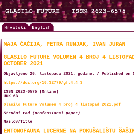
Hrvatski
English
MAJA ČAČIJA, PETRA RUNJAK, IVAN JURAN
GLASILO FUTURE VOLUMEN 4 BROJ 4 LISTOPA
OCTOBER 2021
Objavljeno 20. listopada 2021. godine. / Published on 
https://doi.org/10.32779/gf.4.4.3
ISSN 2623-6575 (Online)
UDK 63
Glasilo_Future_Volumen_4_broj_4_listopad_2021.pdf
Stručni rad (professional paper)
Naslov/Title
ENTOMOFAUNA LUCERNE NA POKUŠALIŠTU ŠAŠI