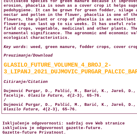
cultivated species for green manure because it improve
erosion, phacelia is sown as a cover crop it helps sup
pedohygiene. It can be grown for green fodder, silage 
nectar and pollen in the flower, phacelia is one of th
flowers, the plant or crop of phacelia is an excellent
flowering can last up to six weeks. It has useful role
field crops, vegetable, medicinal and other plants. Th
ornamental significance. The agronomic and economic va
ecological characteristics.
Key words
: weed, green manure, fodder crops, cover cro
Preuzimanje/Download
GLASILO_FUTURE_VOLUMEN_4_BROJ_2-
3_LIPANJ_2021_DUJMOVIC_PURGAR_PALCIC_BA
Citiranje/Citation
Dujmović Purgar, D., Palčić, M., Barić, K., Jareš, D.,
facelije.
Glasilo Future, 4
(2-3), 65–76.
/
Dujmović Purgar, D., Palčić, M., Barić, K., Jareš, D.,
Glasilo Future, 4
(2-3), 65–76.
Isključenje odgovornosti: sadržaj ove Web stranice
isključiva je odgovornost
gazette-future
.
Gazette-future
Privatnost
.