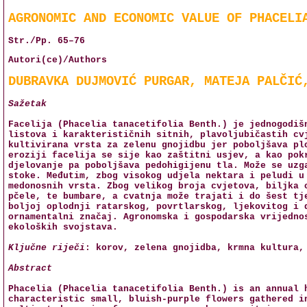
AGRONOMIC AND ECONOMIC VALUE OF PHACELI
Str./Pp. 65–76
Autori(ce)/Authors
DUBRAVKA DUJMOVIĆ PURGAR, MATEJA PALČIĆ
Sažetak
Facelija (Phacelia tanacetifolia Benth.) je jednogodiš
listova i karakterističnih sitnih, plavoljubičastih cv
kultivirana vrsta za zelenu gnojidbu jer poboljšava pl
eroziji facelija se sije kao zaštitni usjev, a kao pok
djelovanje pa poboljšava pedohigijenu tla. Može se uzg
stoke. Međutim, zbog visokog udjela nektara i peludi u
medonosnih vrsta. Zbog velikog broja cvjetova, biljka 
pčele, te bumbare, a cvatnja može trajati i do šest tj
boljoj oplodnji ratarskog, povrtlarskog, ljekovitog i 
ornamentalni značaj. Agronomska i gospodarska vrijedno
ekoloških svojstava.
Ključne riječi
: korov, zelena gnojidba, krmna kultura,
Abstract
Phacelia (Phacelia tanacetifolia Benth.) is an annual 
characteristic small, bluish-purple flowers gathered i