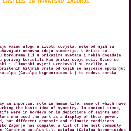
 CASTLES IN HRVATSKO ZAGORJE
aju važnu ulogu u životu čovjeka, neke od njih su
ušavajući osnovnu ideju simetrije. U Antici su
u bordurama ili u prikazima svetaca i nekih događaja
u perivoj koristili kao prikaz svoje moći. Ovime se
ski i klimatski uvjeti uzrokovali su razlike u
orištenih biljnih vrsta od kojih se najčešće spominju:
katalpa (Catalpa bignonioides L.) te rodovi smreka
ay an important role in human life, some of which have
urbing the basic idea of symmetry. In ancient times,
tifs were in borders or in depictions of saints and
lers who used the park as a display of their power.
d, but different economic and climatic conditions
sko Zagorje has compiled a list of the most commonly
m (Carpinus betulus L.), catalpa (Catalpa bignonioides