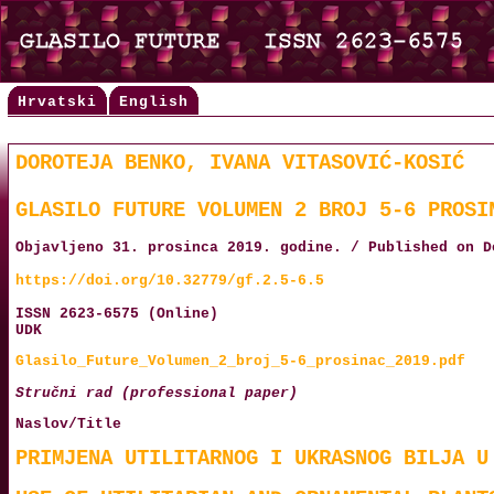
Hrvatski
English
DOROTEJA BENKO, IVANA VITASOVIĆ-KOSIĆ
GLASILO FUTURE VOLUMEN 2 BROJ 5-6 PROSI
Objavljeno 31. prosinca 2019. godine. / Published on D
https://doi.org/10.32779/gf.2.5-6.5
ISSN 2623-6575 (Online)
UDK
Glasilo_Future_Volumen_2_broj_5-6_prosinac_2019.pdf
Stručni rad (professional paper)
Naslov/Title
PRIMJENA UTILITARNOG I UKRASNOG BILJA U