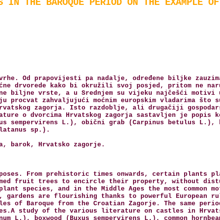
S IN THE BAROQUE PERIOD ON THE EXAMPLE OF
vrhe. Od prapovijesti pa nadalje, određene biljke zauzim
ćne drvorede kako bi okružili svoj posjed, pritom ne nar
ne biljne vrste, a u Srednjem su vijeku najčešći motivi 
ju procvat zahvaljujući moćnim europskim vladarima što s
rvatskog zagorja. Isto razdoblje, ali drugačiji gospodar
ature o dvorcima Hrvatskog zagorja sastavljen je popis k
us sempervirens L.), obični grab (Carpinus betulus L.), 
latanus sp.).
a, barok, Hrvatsko zagorje.
poses. From prehistoric times onwards, certain plants pl
med fruit trees to encircle their property, without dist
plant species, and in the Middle Ages the most common mo
, gardens are flourishing thanks to powerful European ru
les of Baroque from the Croatian Zagorje. The same perio
es.A study of the various literature on castles in Hrvat
num L.), boxwood (Buxus sempervirens L.), common hornbea