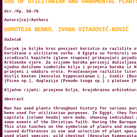
USE OF UTILITARIAN AND ORNAMENTAL PLANT
Str./Pp. 58–70
Autori(ce)/Authors
DOROTEJA BENKO, IVANA VITASOVIĆ-KOSIĆ
Sažetak
Čovjek je biljke kroz povijest koristio za različite s
korištene u utilitarne svrhe. U Egiptu su formirali vo
izrađivali kapitele (glave stupova) prikazujući pojedi
Kršćanske vjere. Za vrijeme baroka perivoji doživljava
ujedno dotičemo simbolike bilja i primjera baroka iz H
primjeni i odabiru vrsta. Proučavanjem različite liter
divlji kesten (Aesculus hippocastanum L.), šimšir (Bux
(Picea sp.), duglazija (Pseudo tsuga sp.) i platana (P
Ključne riječi
: primjena bilja, krajobrazna arhitektur
Abstract
Man has used plants throughout history for various pur
been used for utilitarian purposes. In Egypt, they for
capitals (column heads) were made, showing individual 
some events of the Christian faith. During the Baroque
This also touches on the symbolism of plants and examp
caused differences in use and selection of plant speci
used plant species: wild chestnut (Aesculus hippocasta