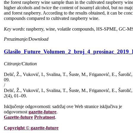
the forest raspberry wine sample than in the cultivated raspberry win
higher alcohols and twice the content of isoamyl alcohol, but no majo
and forest raspberry. According to the results obtained, it can be co
compounds compared to cultivated raspberry wine.
Key words
: raspberry, wine, volatile compounds, HS-SPME, GC-M
Preuzimanje/Download
Glasilo_Future_Volumen_2_broj_4_prosinac_2019_D
Citiranje/Citation
Delić, Ž., Vuković, I., Svalina, T., Šuste, M., Friganović, E., Šarolić
09.
/
Delić, Ž., Vuković, I., Svalina, T., Šuste, M., Friganović, E., Šarol
2
(4), 01–09.
Isključenje odgovornosti: sadržaj ove Web stranice isključiva je
odgovornost
gazette-future
.
Gazette-future
Privatnost
.
Copyright © gazette-future