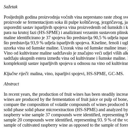
Sažetak
Posljednjih godina proizvodnja voćnih vina neprestano raste zbog s
proizvode se fermentacijom soka ili pulpe koštičavog, jezgričavog, ja
usporediti sastav isparljivih spojeva vina proizvedenih od šumskih i k
para na krutoj fazi (HS-SPME) i analizirani vezanim sustavom plin
maline identificirano je 37 spojeva što predstavlja 90,5 % udjela ispa
što predstavlja 93,9 % udjela isparljivih spojeva. Kiseline, fenoli i 
uzorka vina od šumske maline. Uzorak vina od šumske maline imao je
Vino od kultivirane maline sadržavalo je značajno veći udjel viših al
sadržaju ukupnih estera između vina od kultivirane i šumske maline.
kompleksniji sastav isparljivih spojeva u odnosu na vino od kultivira
Ključne riječi
: malina, vino, isparljivi spojevi, HS-SPME, GC-MS.
Abstract
In recent years, the production of fruit wines has been steadily incre
wines are produced by the fermentation of fruit juice or pulp of bone, 
compare the composition of volatile compounds of wines produced fro
solid phase solid phase microextraction (HS-SPME) and analyzed by
raspberry wine sample 37 compounds were identified, representing 90
sample 20 compounds were identified, representing 93. 9 % of the v
sample of cultivated raspberry wine as opposed to the sample of fore