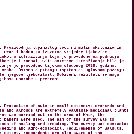
. Proizvodnja lupinastog voća na malim ekstenzivnim
. Orah i badem su izuzetno vrijedne ljekovite
anketno istraživanje koje je provedeno na području
ikacije i radovi. Cilj anketnog istraživanja bilo je
vanje je provedeno tijekom studenog 2018. godine.
 oraha. Ovisno o pitanju ispitanici uglavnom poznaju
te njegovu ljekovitost. Dobiveni rezultati se mogu
jihove uporabe u prehrani.
. Production of nuts in small extensive orchards and
ts and almonds are extremely valuable medicinal plants
hat was carried out in the area of Knin, the
d papers were used. The aim of the survey was to
oses of healing and breeding. The survey was conducted
reeding and agro-ecological requirements of walnuts.
r extent, respondents are also aware of the