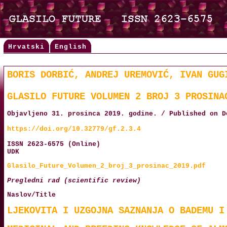
Hrvatski
English
BORIS DORBIĆ, ANDREJ UREMOVIĆ, IVAN GUG
GLASILO FUTURE VOLUMEN 2 BROJ 3 PROSINA
Objavljeno 31. prosinca 2019. godine. / Published on D
https://doi.org/10.32779/gf.2.3.4
ISSN 2623-6575 (Online)
UDK
Glasilo_Future_Volumen_2_broj_3_prosinac_2019.pdf
Pregledni rad (scientific review)
Naslov/Title
LJEKOVITA I UZGOJNA SAZNANJA O BADEMU I