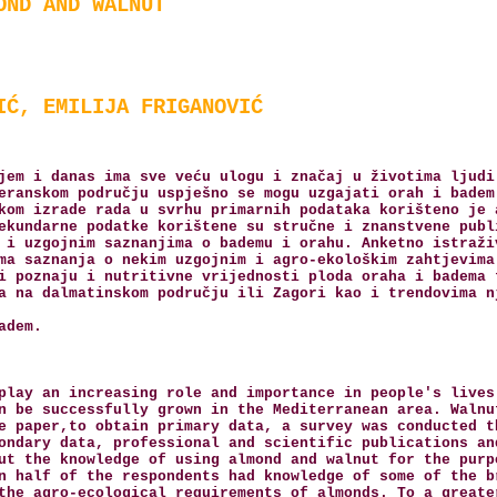
OND AND WALNUT
IĆ, EMILIJA FRIGANOVIĆ
jem i danas ima sve veću ulogu i značaj u životima ljudi
eranskom području uspješno se mogu uzgajati orah i badem
kom izrade rada u svrhu primarnih podataka korišteno je 
ekundarne podatke korištene su stručne i znanstvene publ
 i uzgojnim saznanjima o bademu i orahu. Anketno istraži
ma saznanja o nekim uzgojnim i agro-ekološkim zahtjevima
i poznaju i nutritivne vrijednosti ploda oraha i badema 
a na dalmatinskom području ili Zagori kao i trendovima n
adem.
play an increasing role and importance in people's lives
n be successfully grown in the Mediterranean area. Walnu
e paper,to obtain primary data, a survey was conducted t
ondary data, professional and scientific publications an
ut the knowledge of using almond and walnut for the purp
n half of the respondents had knowledge of some of the b
the agro-ecological requirements of almonds. To a greate