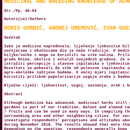
MEDICINAL AND BREEDING KNOWLEDGE OF ALM
Str./Pp. 46–54
Autori(ce)/Authors
BORIS DORBIĆ, ANDREJ UREMOVIĆ, IVAN GUG
Sažetak
Iako je medicina napredovala, liječenje ljekovitim bil
voćnjacima i okućnicama dio je naše tradicije. U medit
biljke/voćke i mogu se koristiti na više načina. Prili
grada Knina, okolice i ostalih susjednih gradova. Za s
istražiti percepcije i stavove ispitanika o ljekovitim
Rezultati su pokazali da više od polovine ispitanika i
agro-ekološke zahtjeve badema. U većoj mjeri ispitanic
koristiti prilikom popularizacije uzgoja oraha i badem
Ključne riječi
: ljekovitost, uzgoj, saznanja, orah i b
Abstract
Although medicine has advanced, medicinal herbs still 
gardens is part of our tradition. Walnut and almond ca
/ fruits and can be used in many ways. In compiling th
surrounding area and other neighboring cities. For sec
investigate respondents' perceptions and attitudes abo
during November 2018. The results showed that more tha
Depending on the question, respondents generally know 