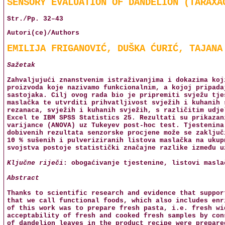
SENSORY EVALUATION OF DANDELION (TARAXA
Str./Pp. 32–43
Autori(ce)/Authors
EMILIJA FRIGANOVIĆ, DUŠKA ĆURIĆ, TAJANA
Sažetak
Zahvaljujući znanstvenim istraživanjima i dokazima koj
proizvoda koje nazivamo funkcionalnim, a kojoj pripada
sastojaka. Cilj ovog rada bio je pripremiti svježu tje
maslačka te utvrditi prihvatljivost svježih i kuhanih 
rezanaca, svježih i kuhanih svježih, s različitim udje
Excel te IBM SPSS Statistics 25. Rezultati su prikazan
varijance (ANOVA) uz Tukeyev post-hoc test. Tjestenina
dobivenih rezultata senzorske procjene može se zaključ
10 % sušenih i pulveriziranih listova maslačka na ukup
svojstva postoje statistički značajne razlike između u
Ključne riječi
: obogaćivanje tjestenine, listovi masla
Abstract
Thanks to scientific research and evidence that suppor
that we call functional foods, which also includes enr
of this work was to prepare fresh pasta, i.e. fresh wi
acceptability of fresh and cooked fresh samples by con
of dandelion leaves in the product recipe were prepare