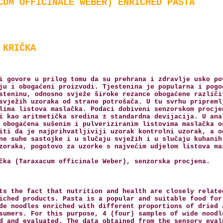
CUM OFFICINALE WEBER) ENRICHED PASTA
 KRIČKA
i govore u prilog tomu da su prehrana i zdravlje usko po
ju i obogaćeni proizvodi. Tjestenina je popularna i pogo
steninu, odnosno svježe široke rezance obogaćene različi
svježih uzoraka od strane potrošača. U tu svrhu pripreml
lima listova maslačka. Podaci dobiveni senzorskom procje
i kao aritmetička sredina ± standardna devijacija. U ana
 obogaćena sušenim i pulveriziranim listovima maslačka o
iti da je najprihvatljiviji uzorak kontrolni uzorak, a o
ne suhe sastojke i u slučaju svježih i u slučaju kuhanih
zoraka, pogotovo za uzorke s najvećim udjelom listova ma
čka (Taraxacum officinale Weber), senzorska procjena.
ts the fact that nutrition and health are closely relate
iched products. Pasta is a popular and suitable food for
de noodles enriched with different proportions of dried 
sumers. For this purpose, 4 (four) samples of wide noodl
d and evaluated. The data obtained from the sensory eval