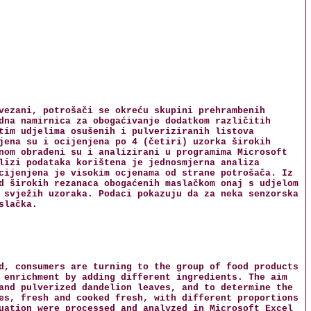
vezani, potrošači se okreću skupini prehrambenih
dna namirnica za obogaćivanje dodatkom različitih
tim udjelima osušenih i pulveriziranih listova
jena su i ocijenjena po 4 (četiri) uzorka širokih
nom obrađeni su i analizirani u programima Microsoft
lizi podataka korištena je jednosmjerna analiza
cijenjena je visokim ocjenama od strane potrošača. Iz
d širokih rezanaca obogaćenih maslačkom onaj s udjelom
 svježih uzoraka. Podaci pokazuju da za neka senzorska
slačka.
d, consumers are turning to the group of food products
 enrichment by adding different ingredients. The aim
and pulverized dandelion leaves, and to determine the
es, fresh and cooked fresh, with different proportions
uation were processed and analyzed in Microsoft Excel