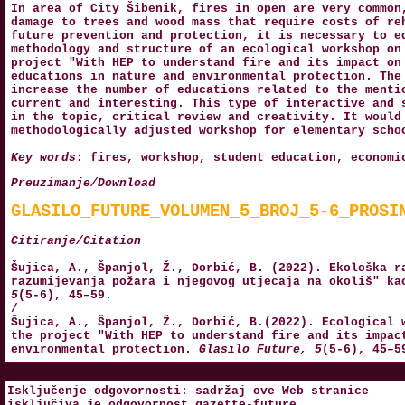
In area of City Šibenik, fires in open are very common
damage to trees and wood mass that require costs of re
future prevention and protection, it is necessary to e
methodology and structure of an ecological workshop on
project "With HEP to understand fire and its impact on
educations in nature and environmental protection. The
increase the number of educations related to the menti
current and interesting. This type of interactive and 
in the topic, critical review and creativity. It would
methodologically adjusted workshop for elementary scho
Key words
: fires, workshop, student education, economi
Preuzimanje/Download
GLASILO_FUTURE_VOLUMEN_5_BROJ_5-6_PROSI
Citiranje/Citation
Šujica, A., Španjol, Ž., Dorbić, B. (2022). Ekološka r
razumijevanja požara i njegovog utjecaja na okoliš" k
5
(5-6), 45–59.
/
Šujica, A., Španjol, Ž., Dorbić, B.(2022). Ecological 
the project "With HEP to understand fire and its impac
environmental protection.
Glasilo Future, 5
(5-6), 45–5
Isključenje odgovornosti: sadržaj ove Web stranice
isključiva je odgovornost
gazette-future
.