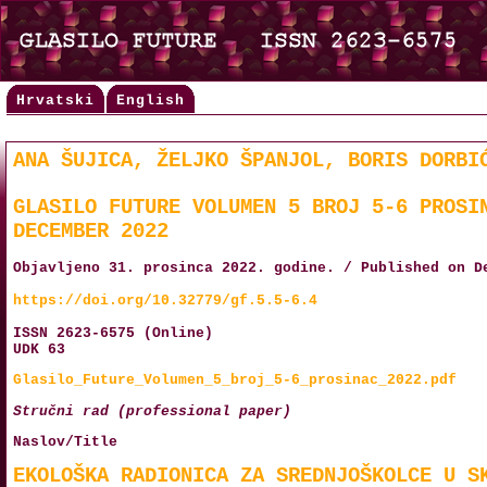
Hrvatski
English
ANA ŠUJICA, ŽELJKO ŠPANJOL, BORIS DORBI
GLASILO FUTURE VOLUMEN 5 BROJ 5-6 PROSI
DECEMBER 2022
Objavljeno 31. prosinca 2022. godine. / Published on D
https://doi.org/10.32779/gf.5.5-6.4
ISSN 2623-6575 (Online)
UDK 63
Glasilo_Future_Volumen_5_broj_5-6_prosinac_2022.pdf
Stručni rad (professional paper)
Naslov/Title
EKOLOŠKA RADIONICA ZA SREDNJOŠKOLCE U S