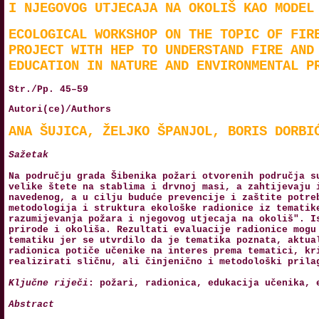
I NJEGOVOG UTJECAJA NA OKOLIŠ KAO MODEL
ECOLOGICAL WORKSHOP ON THE TOPIC OF FIR
PROJECT WITH HEP TO UNDERSTAND FIRE AND
EDUCATION IN NATURE AND ENVIRONMENTAL P
Str./Pp. 45–59
Autori(ce)/Authors
ANA ŠUJICA, ŽELJKO ŠPANJOL, BORIS DORBI
Sažetak
Na području grada Šibenika požari otvorenih područja s
velike štete na stablima i drvnoj masi, a zahtijevaju 
navedenog, a u cilju buduće prevencije i zaštite potre
metodologija i struktura ekološke radionice iz tematik
razumijevanja požara i njegovog utjecaja na okoliš". I
prirode i okoliša. Rezultati evaluacije radionice mogu
tematiku jer se utvrdilo da je tematika poznata, aktua
radionica potiče učenike na interes prema tematici, kr
realizirati sličnu, ali činjenično i metodološki prila
Ključne riječi
: požari, radionica, edukacija učenika, 
Abstract