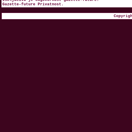
Gazette-future
Privatnost
.
Copyrig