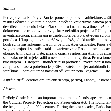
Sažetak
Perivoj dvorca Erdödy važan je spomenik parkovne arhitekture, zaštić
zaštiti i očuvanju kulturnih dobara. Zatečena krajobrazna osnova perivo
desetljeća promijenio i vlasničku strukturu i namjenu, a time i režim
dokumentacije te obnovu perivoja kroz nekoliko projekata EU koji su 
inventarizacijom, analizirana je dendroflora perivoja, utvrđeni su omjer
porodica. Ukupno je utvrđeno 68 svojti i 946 jedinki različitih klasa
kojih su najzastupljenije: Carpinus betulus, Acer campestre, Pinus syl
svojom brojnosti se ističu stabla invazivne vrste Robinia pseudoaca
ukupno tri invazivne vrste; izrazito opasna i agresivna Ailanthus al
se nikako ne bi smjele saditi u nekontroliranim uvjetima. Prema tome
bilo krajem 19. stoljeća. Budući da nisu pronađeni izvorni popisi int
zamjena stablašica potrebno je poštivati zatečeni omjer autohtonih i
staništima u perivoju treba nastojati očuvati prirodnu vegetaciju u što
Ključne riječi
: dendroflora, inventarizacija, perivoj, Erdödy, Jastreba
Abstract
Erdödy Castle Park is an important monument of landscape architectu
the Cultural Property Protection and Preservation Act. The found land
the beginning of the 20th century. During the past decades, Park cha