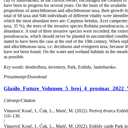
city of Jastrebarsko, as the current owner, encouraged the creation o
have been in progress for several years. On the basis of the available 
proportions of autochthonous and allochthonous taxa, their growth form
total of 68 taxa and 946 individuals of different vitality were identi
which the most abundant trees are: Carpinus betulus, Acer campestre, 
taxa, 35 %), the trees of the invasive species Robinia pseudoacacia
abundance. A total of three invasive species were recorded; the ext
pseudoacacia, which should never be planted in uncontrolled condition
stated to have been the case at the end of the 19th century. When repla
and allochthonous taxa, i.e. deciduous and evergreen taxa, because th
have not been found. On the water and wetland habitats in the meadow
as possible.
Key words
: dendroflora, inventory, Park, Erdödy, Jastrebarsko.
Preuzimanje/Download
Glasilo_Future_Volumen_5_broj_4_prosinac_2022_
Citiranje/Citation
Vitasović Kosić, I., Ćuk, L., Marić, M. (2022). Perivoj dvorca Erdö
110–130.
/
Vitasović Kosić, I., Ćuk, L., Marić, M. (2022). Erdödy castle Park in