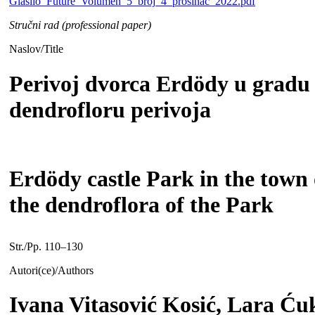
Glasilo_Future_Volumen_5_broj_4_prosinac_2022.pdf
Stručni rad (professional paper)
Naslov/Title
Perivoj dvorca Erdödy u gradu 
dendrofloru perivoja
Erdödy castle Park in the town 
the dendroflora of the Park
Str./Pp. 110–130
Autori(ce)/Authors
Ivana Vitasović Kosić, Lara Ć