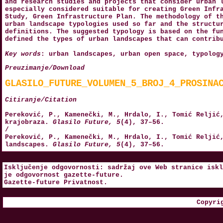
and research studies and projects that consider urban 
especially considered suitable for creating Green Infr
Study, Green Infrastructure Plan. The methodology of t
urban landscape typologies used so far and the structu
definitions. The suggested typology is based on the fu
defined the types of urban landscapes that can contrib
Key words
: urban landscapes, urban open space, typolog
Preuzimanje/Download
GLASILO_FUTURE_VOLUMEN_5_BROJ_4_PROSINA
Citiranje/Citation
Pereković, P., Kamenečki, M., Hrdalo, I., Tomić Reljić
krajobraza.
Glasilo Future, 5
(4), 37–56.
/
Pereković, P., Kamenečki, M., Hrdalo, I., Tomić Reljić
landscapes.
Glasilo Future, 5
(4), 37–56.
Isključenje odgovornosti: sadržaj ove Web stranice iskl
je odgovornost
gazette-future
.
Gazette-future
Privatnost
.
Copyri