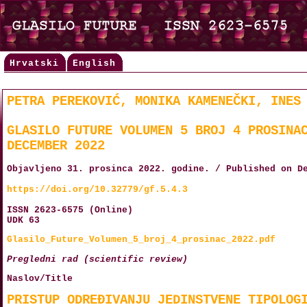
Hrvatski
English
PETRA PEREKOVIĆ, MONIKA KAMENEČKI, INES
GLASILO FUTURE VOLUMEN 5 BROJ 4 PROSINA
DECEMBER 2022
Objavljeno 31. prosinca 2022. godine. / Published on D
https://doi.org/10.32779/gf.5.4.3
ISSN 2623-6575 (Online)
UDK 63
Glasilo_Future_Volumen_5_broj_4_prosinac_2022.pdf
Pregledni rad (scientific review)
Naslov/Title
PRISTUP ODREĐIVANJU JEDINSTVENE TIPOLOG