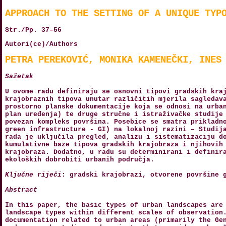
APPROACH TO THE SETTING OF A UNIQUE TYP
Str./Pp. 37–56
Autori(ce)/Authors
PETRA PEREKOVIĆ, MONIKA KAMENEČKI, INES
Sažetak
U ovome radu definiraju se osnovni tipovi gradskih kra
krajobraznih tipova unutar različitih mjerila sagledav
prostorno planske dokumentacije koja se odnosi na urba
plan uređenja) te druge stručne i istraživačke studije
povezan kompleks površina. Posebice se smatra prikladn
green infrastructure - GI) na lokalnoj razini – Studij
rada je uključila pregled, analizu i sistematizaciju d
kumulativne baze tipova gradskih krajobraza i njihovih
krajobraza. Dodatno, u radu su determinirani i definir
ekoloških dobrobiti urbanih područja.
Ključne riječi
: gradski krajobrazi, otvorene površine 
Abstract
In this paper, the basic types of urban landscapes are
landscape types within different scales of observation
documentation related to urban areas (primarily the Ge