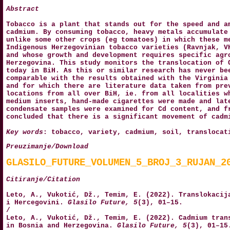
Abstract
Tobacco is a plant that stands out for the speed and a
cadmium. By consuming tobacco, heavy metals accumulate
unlike some other crops (eg tomatoes) in which these m
Indigenous Herzegovinian tobacco varieties (Ravnjak, V
and whose growth and development requires specific agr
Herzegovina. This study monitors the translocation of 
today in BiH. As this or similar research has never be
comparable with the results obtained with the Virginia
and for which there are literature data taken from pre
locations from all over BiH, ie. from all localities w
medium inserts, hand-made cigarettes were made and lat
condensate samples were examined for Cd content, and f
concluded that there is a significant movement of cadm
Key words
: tobacco, variety, cadmium, soil, translocat
Preuzimanje/Download
GLASILO_FUTURE_VOLUMEN_5_BROJ_3_RUJAN_2
Citiranje/Citation
Leto, A., Vukotić, Dž., Temim, E. (2022). Translokacij
i Hercegovini.
Glasilo Future, 5
(3), 01–15.
/
Leto, A., Vukotić, Dž., Temim, E. (2022). Cadmium tran
in Bosnia and Herzegovina.
Glasilo Future, 5
(3), 01–15