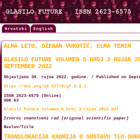
Hrvatski
English
ALMA LETO, DŽENAN VUKOTIĆ, ELMA TEMIM
GLASILO FUTURE VOLUMEN 5 BROJ 3 RUJAN 2
SEPTEMBER 2022
Objavljeno 30. rujna 2022. godine. / Published on Sept
https://doi.org/10.32779/gf.5.3.1
ISSN 2623-6575 (Online)
UDK 63
Glasilo_Future_Volumen_5_broj_3_rujan_2022.pdf
Izvorni znanstveni rad (original scientific paper)
Naslov/Title
TRANSLOKACIJA KADMIJA U SUSTAVU TLO-DUH