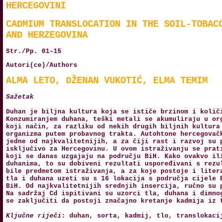
HERCEGOVINI
CADMIUM TRANSLOCATION IN THE SOIL-TOBAC
AND HERZEGOVINA
Str./Pp. 01–15
Autori(ce)/Authors
ALMA LETO, DŽENAN VUKOTIĆ, ELMA TEMIM
Sažetak
Duhan je biljna kultura koja se ističe brzinom i količ
Konzumiranjem duhana, teški metali se akumuliraju u or
koji način, za razliku od nekih drugih biljnih kultura
organizma putem probavnog trakta. Autohtone hercegovač
jedne od najkvalitetnijih, a za čiji rast i razvoj su 
isključivo za Hercegovinu. U ovom istraživanju se prat
koji se danas uzgajaju na području BiH. Kako ovakvo il
duhanima, to su dobiveni rezultati uspoređivani s rezu
bile predmetom istraživanja, a za koje postoje i liter
tla i duhana uzeti su s 16 lokacija s područja cijele 
BiH. Od najkvalitetnijih srednjih insercija, ručno su 
Na sadržaj Cd ispitivani su uzorci tla, duhana i dimno
se zaključiti da postoji značajno kretanje kadmija iz 
Ključne riječi
: duhan, sorta, kadmij, tlo, translokaci