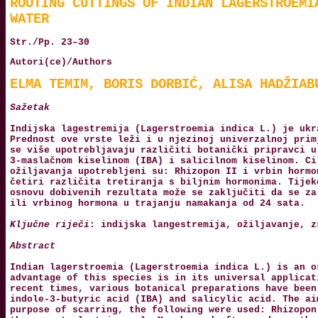
ROOTING CUTTINGS OF INDIAN LAGERSTROEMI
WATER
Str./Pp. 23–30
Autori(ce)/Authors
ELMA TEMIM, BORIS DORBIĆ, ALISA HADŽIAB
Sažetak
Indijska lagestremija (Lagerstroemia indica L.) je ukr
Prednost ove vrste leži i u njezinoj univerzalnoj prim
se više upotrebljavaju različiti botanički pripravci u
3-maslačnom kiselinom (IBA) i salicilnom kiselinom. Ci
ožiljavanja upotrebljeni su: Rhizopon II i vrbin hormo
četiri različita tretiranja s biljnim hormonima. Tijek
osnovu dobivenih rezultata može se zaključiti da se za
ili vrbinog hormona u trajanju namakanja od 24 sata.
Ključne riječi
: indijska langestremija, ožiljavanje, z
Abstract
Indian lagerstroemia (Lagerstroemia indica L.) is an o
advantage of this species is in its universal applicat
recent times, various botanical preparations have been
indole-3-butyric acid (IBA) and salicylic acid. The ai
purpose of scarring, the following were used: Rhizopon