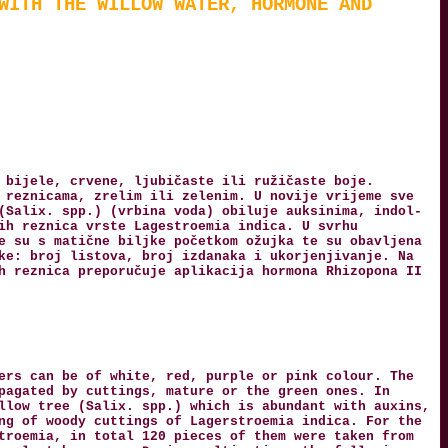
WITH THE WILLOW WATER, HORMONE AND
 bijele, crvene, ljubičaste ili ružičaste boje.
 reznicama, zrelim ili zelenim. U novije vrijeme sve
(Salix. spp.) (vrbina voda) obiluje auksinima, indol-
ih reznica vrste Lagestroemia indica. U svrhu
e su s matične biljke početkom ožujka te su obavljena
ke: broj listova, broj izdanaka i ukorjenjivanje. Na
h reznica preporučuje aplikacija hormona Rhizopona II
ers can be of white, red, purple or pink colour. The
pagated by cuttings, mature or the green ones. In
llow tree (Salix. spp.) which is abundant with auxins,
ng of woody cuttings of Lagerstroemia indica. For the
troemia, in total 120 pieces of them were taken from