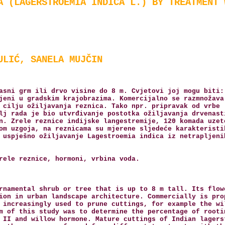
A (LAGERSTROEMIA INDICA L.) BY TREATMENT 
ULIĆ, SANELA MUJČIN
asni grm ili drvo visine do 8 m. Cvjetovi joj mogu biti:
jeni u gradskim krajobrazima. Komercijalno se razmnožava
 cilju ožiljavanja reznica. Tako npr. pripravak od vrbe 
lj rada je bio utvrđivanje postotka ožiljavanja drvenast
n. Zrele reznice indijske langestremije, 120 komada uzet
om uzgoja, na reznicama su mjerene sljedeće karakteristi
 uspješno ožiljavanje Lagestroemia indica iz netrapljeni
rele reznice, hormoni, vrbina voda.
rnamental shrub or tree that is up to 8 m tall. Its flow
ion in urban landscape architecture. Commercially is pro
 increasingly used to prune cuttings, for example the wi
m of this study was to determine the percentage of rooti
 II and willow hormone. Mature cuttings of Indian lagers