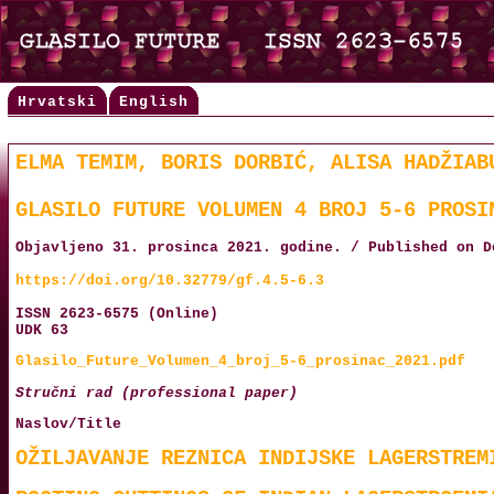
Hrvatski
English
ELMA TEMIM, BORIS DORBIĆ, ALISA HADŽIAB
GLASILO FUTURE VOLUMEN 4 BROJ 5-6 PROSI
Objavljeno 31. prosinca 2021. godine. / Published on D
https://doi.org/10.32779/gf.4.5-6.3
ISSN 2623-6575 (Online)
UDK 63
Glasilo_Future_Volumen_4_broj_5-6_prosinac_2021.pdf
Stručni rad (professional paper)
Naslov/Title
OŽILJAVANJE REZNICA INDIJSKE LAGERSTREM