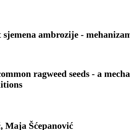
st sjemena ambrozije - mehaniza
f common ragweed seeds - a mecha
itions
ić, Maja Šćepanović