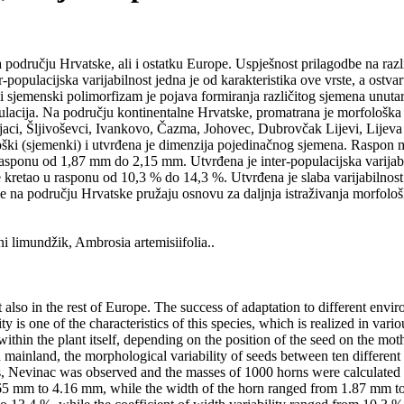
području Hrvatske, ali i ostatku Europe. Uspješnost prilagodbe na razli
-populacijska varijabilnost jedna je od karakteristika ove vrste, a ostv
 ili sjemenski polimorfizam je pojava formiranja različitog sjemena unut
populacija. Na području kontinentalne Hrvatske, promatrana je morfološka
jaci, Šljivoševci, Ivankovo, Čazma, Johovec, Dubrovčak Lijevi, Lijeva
ki (sjemenki) i utvrđena je dimenzija pojedinačnog sjemena. Raspon ma
sponu od 1,87 mm do 2,15 mm. Utvrđena je inter-populacijska varijabiln
e kretao u rasponu od 10,3 % do 14,3 %. Utvrđena je slaba varijabilnost
e na području Hrvatske pružaju osnovu za daljnja istraživanja morfološ
i limundžik, Ambrosia artemisiifolia..
 also in the rest of Europe. The success of adaptation to different envi
ity is one of the characteristics of this species, which is realized in var
within the plant itself, depending on the position of the seed on the mo
n mainland, the morphological variability of seeds between ten differen
 Nevinac was observed and the masses of 1000 horns were calculated 
.65 mm to 4.16 mm, while the width of the horn ranged from 1.87 mm t