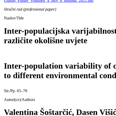
Glasilo_Future_Volumen_4_broj_4_listopad_2021.pdf
Stručni rad (professional paper)
Naslov/Title
Inter-populacijska varijabilno
različite okolišne uvjete
Inter-population variability o
to different environmental cond
Str./Pp. 65–78
Autori(ce)/Authors
Valentina Šoštarčić, Dasen Viš