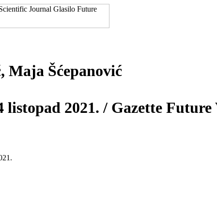
ić, Maja Šćepanović
4 listopad 2021. / Gazette Futur
021.