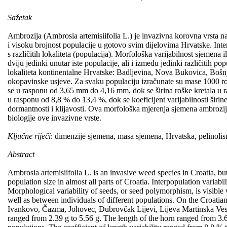
Sažetak
Ambrozija (Ambrosia artemisiifolia L.) je invazivna korovna vrsta na 
i visoku brojnost populacije u gotovo svim dijelovima Hrvatske. Inter
s različitih lokaliteta (populacija). Morfološka varijabilnost sjemena
dviju jedinki unutar iste populacije, ali i između jedinki različitih 
lokaliteta kontinentalne Hrvatske: Badljevina, Nova Bukovica, Bošn
okopavinske usjeve. Za svaku populaciju izračunate su mase 1000 roš
se u rasponu od 3,65 mm do 4,16 mm, dok se širina roške kretala u ra
u rasponu od 8,8 % do 13,4 %, dok se koeficijent varijabilnosti širin
dormantnosti i klijavosti. Ova morfološka mjerenja sjemena ambrozij
biologije ove invazivne vrste.
Ključne riječi
: dimenzije sjemena, masa sjemena, Hrvatska, pelinolisn
Abstract
Ambrosia artemisiifolia L. is an invasive weed species in Croatia, but
population size in almost all parts of Croatia. Interpopulation variabil
Morphological variability of seeds, or seed polymorphism, is visible 
well as between individuals of different populations. On the Croatia
Ivankovo, Čazma, Johovec, Dubrovčak Lijevi, Lijeva Martinska Ves,
ranged from 2.39 g to 5.56 g. The length of the horn ranged from 3