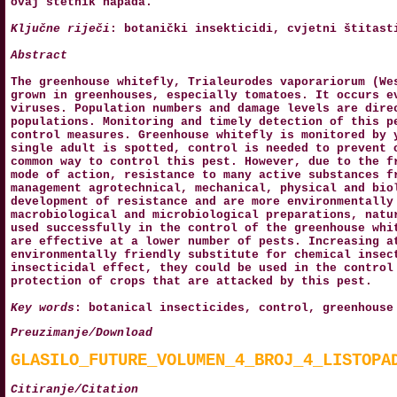
ovaj štetnik napada.
Ključne riječi
: botanički insekticidi, cvjetni štitast
Abstract
The greenhouse whitefly, Trialeurodes vaporariorum (We
grown in greenhouses, especially tomatoes. It occurs e
viruses. Population numbers and damage levels are dire
populations. Monitoring and timely detection of this p
control measures. Greenhouse whitefly is monitored by 
single adult is spotted, control is needed to prevent 
common way to control this pest. However, due to the f
mode of action, resistance to many active substances f
management agrotechnical, mechanical, physical and bio
development of resistance and are more environmentally
macrobiological and microbiological preparations, natu
used successfully in the control of the greenhouse whi
are effective at a lower number of pests. Increasing a
environmentally friendly substitute for chemical insec
insecticidal effect, they could be used in the control
protection of crops that are attacked by this pest.
Key words
: botanical insecticides, control, greenhouse
Preuzimanje/Download
GLASILO_FUTURE_VOLUMEN_4_BROJ_4_LISTOPA
Citiranje/Citation