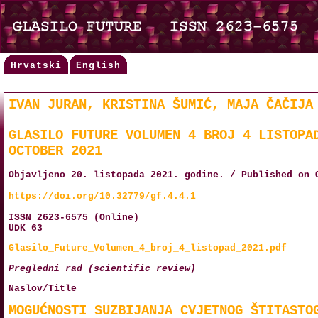
Hrvatski
English
IVAN JURAN, KRISTINA ŠUMIĆ, MAJA ČAČIJA
GLASILO FUTURE VOLUMEN 4 BROJ 4 LISTOPA
OCTOBER 2021
Objavljeno 20. listopada 2021. godine. / Published on 
https://doi.org/10.32779/gf.4.4.1
ISSN 2623-6575 (Online)
UDK 63
Glasilo_Future_Volumen_4_broj_4_listopad_2021.pdf
Pregledni rad (scientific review)
Naslov/Title
MOGUĆNOSTI SUZBIJANJA CVJETNOG ŠTITASTO