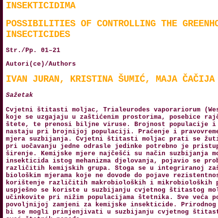
INSEKTICIDIMA
POSSIBILITIES OF CONTROLLING THE GREENH
INSECTICIDES
Str./Pp. 01–21
Autori(ce)/Authors
IVAN JURAN, KRISTINA ŠUMIĆ, MAJA ČAČIJA
Sažetak
Cvjetni štitasti moljac, Trialeurodes vaporariorum (We
koje se uzgajaju u zaštićenim prostorima, posebice raj
štete, te prenosi biljne viruse. Brojnost populacije i
nastaju pri brojnijoj populaciji. Praćenje i pravovrem
mjera suzbijanja. Cvjetni štitasti moljac prati se žut
pri uočavanju jedne odrasle jedinke potrebno je pristu
širenje. Kemijske mjere najčešći su način suzbijanja m
insekticida istog mehanizma djelovanja, pojavio se pro
različitih kemijskih grupa. Stoga se u integriranoj za
biološkim mjerama koje ne dovode do pojave rezistentno
korištenje različitih makrobioloških i mikrobioloških 
uspješno se koriste u suzbijanju cvjetnog štitastog mo
učinkovite pri nižim populacijama štetnika. Sve veća p
povoljnijoj zamjeni za kemijske insekticide. Prirodnog
bi se mogli primjenjivati u suzbijanju cvjetnog štitas