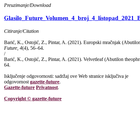
Preuzimanje/Download
Glasilo_Future_Volumen_4_broj_4_listopad_2021_Ba
Citiranje/Citation
Barić, K., Ostojić, Z., Pintar, A. (2021). Europski mračnjak (Abutilon
Future, 4
(4), 56–64.
/
Barić, K., Ostojić, Z., Pintar, A. (2021). Velvetleaf (Abutilon theop
64.
Isključenje odgovornosti: sadržaj ove Web stranice isključiva je
odgovornost
gazette-future
.
Gazette-future
Privatnost
.
Copyright © gazette-future