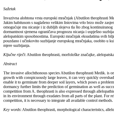
Sažetak
Invazivna alohtona vrsta europski mračnjak (Abutilon theophrasti Medi
Jakim habitusom s naglašeno velikim listovima vrlo brzo može zasjen
omogućuje mu nicanje i iz dubljih slojeva tla što zbog kontinuiranog 
dormantnost sjemena ograničava prognozu nicanja i uspješno suzbija
alelopatskim sposobnostima. Europski mračnjak eksudatima svih biljnih 
pouzdano i učinkovito suzbijanje europskog mračnjaka, osobito u kult
mjere suzbijanja.
Ključne riječi
: Abutilon theophrasti, morfološke značajke, alelopatska
Abstract
The invasive allochthonous species Abutilon theophrasti Medik. is on
growth with conspicuously large leaves, it can very quickly overshado
enable it to germinate from deeper soil layers, which poses a problem 
dormancy further limits the prediction of germination as well as succes
competition from A. theophrasti is also expressed through allelopathi
in its environment through exudates from all parts of the plant. For re
competition, it is necessary to integrate all available control methods.
Key words
: Abutilon theophrasti, morphological characteristics, allelo