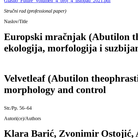
Glasilo_Future_Volumen_4_broj_4_listopad_2021.pdf
Stručni rad (professional paper)
Naslov/Title
Europski mračnjak (Abutilon th
ekologija, morfologija i suzbija
Velvetleaf (Abutilon theophrasti
morphology and control
Str./Pp. 56–64
Autori(ce)/Authors
Klara Barić, Zvonimir Ostojić,