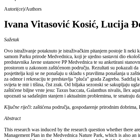
Autori(ce)/Authors
Ivana Vitasović Kosić, Lucija 
Sažetak
Ovo istraživanje potaknuto je istraživačkim pitanjem postoje li neki 
samom Parku prirode Medvednica, koji je ujedno sastavni dio ekološk
predstavnika Javne ustanove PP Medvednica te su anketirani stanovn
prostorom u zakonom zaštićenom području. Rezultati su pokazali da po
posjetitelja koji se ne ponašaju u skladu s pravilima ponašanja u za
za odmor i rekreaciju te predstavlja "pluća" grada Zagreba. Sadržaj ko
svijeta te mir i tišina, čist zrak. Od biljaka sezonski se sakupljaju 
zaštićene biljne vrste jesu: Taxus baccata, Galanthus nivalis, Ilex aqu
upoznati sa sadašnjim stanjem i aktualnim problemima, te smatraju d
Ključne riječi
: zaštićena područja, gospodarenje prirodnim dobrima, P
Abstract
This research was induced by the research question whether there are
Management Plan in the Medvednica Nature Park, which is also an int