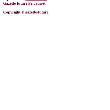
Gazette-future
Privatnost
.
Copyright © gazette-future