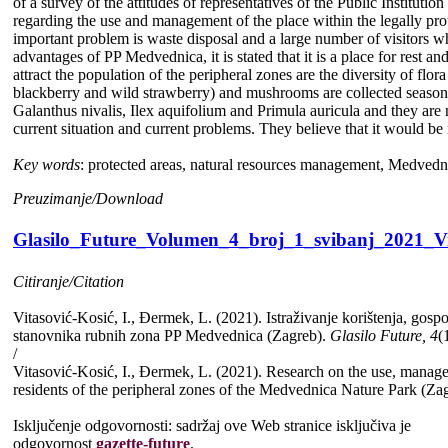
of a survey of the attitudes of representatives of the Public Institu
regarding the use and management of the place within the legally pro
important problem is waste disposal and a large number of visitors w
advantages of PP Medvednica, it is stated that it is a place for rest a
attract the population of the peripheral zones are the diversity of flor
blackberry and wild strawberry) and mushrooms are collected seasona
Galanthus nivalis, Ilex aquifolium and Primula auricula and they are 
current situation and current problems. They believe that it would be
Key words
: protected areas, natural resources management, Medvedni
Preuzimanje/Download
Glasilo_Future_Volumen_4_broj_1_svibanj_2021_Vi
Citiranje/Citation
Vitasović-Kosić, I., Đermek, L. (2021). Istraživanje korištenja, gos
stanovnika rubnih zona PP Medvednica (Zagreb).
Glasilo Future, 4
(
/
Vitasović-Kosić, I., Đermek, L. (2021). Research on the use, manageme
residents of the peripheral zones of the Medvednica Nature Park (Za
Isključenje odgovornosti: sadržaj ove Web stranice isključiva je
odgovornost
gazette-future
.