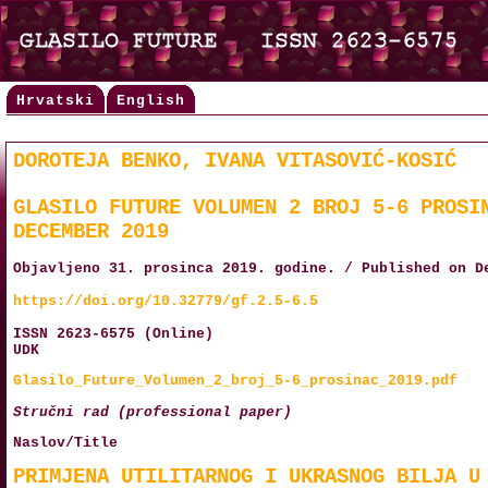
Hrvatski
English
DOROTEJA BENKO, IVANA VITASOVIĆ-KOSIĆ
GLASILO FUTURE VOLUMEN 2 BROJ 5-6 PROSI
DECEMBER 2019
Objavljeno 31. prosinca 2019. godine. / Published on D
https://doi.org/10.32779/gf.2.5-6.5
ISSN 2623-6575 (Online)
UDK
Glasilo_Future_Volumen_2_broj_5-6_prosinac_2019.pdf
Stručni rad (professional paper)
Naslov/Title
PRIMJENA UTILITARNOG I UKRASNOG BILJA U