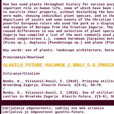
Man has used plants throughout history for various pur
important role in human life, some of which have been 
to encircle their property, without disturbing the bas
were made, showing individual plant species, and in th
depictions of saints and some events of the Christian 
powerful European rulers who used the park as a displa
and examples of Baroque from the Croatian Zagorje. The
caused differences in use and selection of plant speci
Zagorje has compiled a list of the most commonly used 
(Buxus sempervirens L.), common hornbeam (Carpinus bet
(Picea sp.), duglasia (Pseudotsuga sp.) and plane (Pla
Key words
: use of plants, landscape architecture, baro
Preuzimanje/Download
GLASILO_FUTURE_VOLUMEN_2_BROJ_5-6_PROSI
Citiranje/Citation
Benko, D., Vitasović-Kosić, I. (2019). Primjena utilit
Hrvatskog Zagorja.
Glasilo Future, 2
(5-6), 58–70.
/
Benko, D., Vitasović-Kosić, I. (2019). Use of utilitar
castles in Hrvatsko Zagorje.
Glasilo Future, 2
(5-6), 5
Isključenje odgovornosti: sadržaj ove Web stranice
isključiva je odgovornost
gazette-future
.