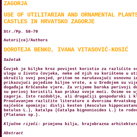
ZAGORJA
USE OF UTILITARIAN AND ORNAMENTAL PLANT
CASTLES IN HRVATSKO ZAGORJE
Str./Pp. 58–70
Autori(ce)/Authors
DOROTEJA BENKO, IVANA VITASOVIĆ-KOSIĆ
Sažetak
Čovjek je biljke kroz povijest koristio za različite s
ulogu u životu čovjeka, neke od njih su korištene u ut
okružili svoj posjed, pritom ne narušavajući osnovnu i
prikazujući pojedine biljne vrste, a u Srednjem su vij
događaja Kršćanske vjere. Za vrijeme baroka perivoji d
su perivoj koristili kao prikaz svoje moći. Ovime se u
zagorja. Isto razdoblje, ali drugačiji gospodarski i k
Proučavanjem različite literature o dvorcima Hrvatskog
najčešće spominju: divlji kesten (Aesculus hippocastan
betulus L.), katalpa (Catalpa bignonioides L.) te rodo
(Platanus sp.).
Ključne riječi
: primjena bilja, krajobrazna arhitektur
Abstract