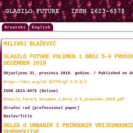
Hrvatski
English
MILIVOJ BLAŽEVIĆ
GLASILO FUTURE VOLUMEN 1 BROJ 5-6 PROSI
DECEMBER 2018
Objavljeno 31. prosinca 2018. godine. / Published on D
https://doi.org/10.32779/gf.1.5-6.3
ISSN 2623-6575 (Online)
Glasilo_Future_Volumen_1_broj_5-6_prosinac_2018.pdf
Stručni rad (professional paper)
Naslov/Title
OGLED O URBANIM I PRIRODNIM VRIJEDNOSNI
PERSPEKTIVE