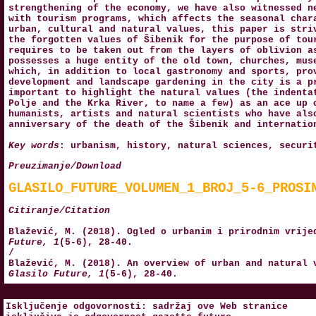
strengthening of the economy, we have also witnessed n
with tourism programs, which affects the seasonal char
urban, cultural and natural values, this paper is stri
the forgotten values of Šibenik for the purpose of tou
requires to be taken out from the layers of oblivion a
possesses a huge entity of the old town, churches, mus
which, in addition to local gastronomy and sports, pro
development and landscape gardening in the city is a p
important to highlight the natural values (the indenta
Polje and the Krka River, to name a few) as an ace up 
humanists, artists and natural scientists who have als
anniversary of the death of the Šibenik and internatio
Key words
: urbanism, history, natural sciences, securi
Preuzimanje/Download
GLASILO_FUTURE_VOLUMEN_1_BROJ_5-6_PROSI
Citiranje/Citation
Blažević, M. (2018). Ogled o urbanim i prirodnim vrije
Future, 1
(5-6), 28-40.
/
Blažević, M. (2018). An overview of urban and natural 
Glasilo Future, 1
(5-6), 28-40.
Isključenje odgovornosti: sadržaj ove Web stranice