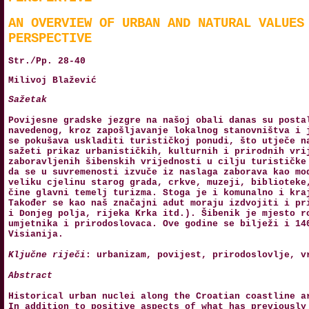
AN OVERVIEW OF URBAN AND NATURAL VALUES
PERSPECTIVE
Str./Pp. 28-40
Milivoj Blažević
Sažetak
Povijesne gradske jezgre na našoj obali danas su posta
navedenog, kroz zapošljavanje lokalnog stanovništva i 
se pokušava uskladiti turističkoj ponudi, što utječe n
sažeti prikaz urbanističkih, kulturnih i prirodnih vri
zaboravljenih šibenskih vrijednosti u cilju turističke
da se u suvremenosti izvuče iz naslaga zaborava kao mo
veliku cjelinu starog grada, crkve, muzeji, biblioteke
čine glavni temelj turizma. Stoga je i komunalno i kra
Također se kao naš značajni adut moraju izdvojiti i pr
i Donjeg polja, rijeka Krka itd.). Šibenik je mjesto r
umjetnika i prirodoslovaca. Ove godine se bilježi i 14
Visianija.
Ključne riječi
: urbanizam, povijest, prirodoslovlje, v
Abstract
Historical urban nuclei along the Croatian coastline a
In addition to positive aspects of what has previously