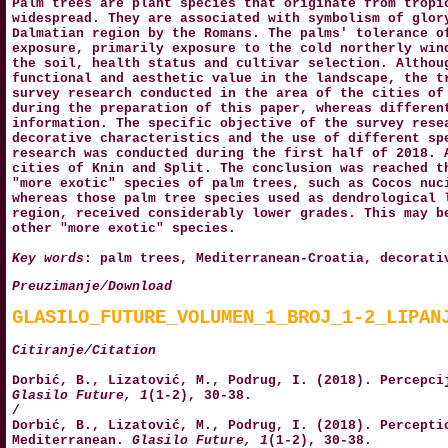
Palm trees are plant species that originate from tropi
widespread. They are associated with symbolism of glor
Dalmatian region by the Romans. The palms' tolerance o
exposure, primarily exposure to the cold northerly win
the soil, health status and cultivar selection. Althou
functional and aesthetic value in the landscape, the t
survey research conducted in the area of the cities of
during the preparation of this paper, whereas differen
information. The specific objective of the survey rese
decorative characteristics and the use of different sp
research was conducted during the first half of 2018. 
cities of Knin and Split. The conclusion was reached t
"more exotic" species of palm trees, such as Cocos nuc
whereas those palm tree species used as dendrological 
region, received considerably lower grades. This may b
other "more exotic" species.
Key words
: palm trees, Mediterranean-Croatia, decorati
Preuzimanje/Download
GLASILO_FUTURE_VOLUMEN_1_BROJ_1-2_LIPAN
Citiranje/Citation
Dorbić, B., Lizatović, M., Podrug, I. (2018). Percepci
Glasilo Future, 1
(1-2), 30-38.
/
Dorbić, B., Lizatović, M., Podrug, I. (2018). Percepti
Mediterranean.
Glasilo Future, 1
(1-2), 30-38.