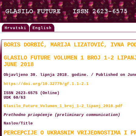
Hrvatski
English
BORIS DORBIĆ, MARIJA LIZATOVIĆ, IVNA PO
GLASILO FUTURE VOLUMEN 1 BROJ 1-2 LIPAN
JUNE 2018
Objavljeno 30. lipnja 2018. godine. / Published on Jun
https://doi.org/10.32779/gf.1.1-2.1
ISSN 2623-6575 (Online)
UDK 60/63
Glasilo_Future_Volumen_1_broj_1-2_lipanj_2018.pdf
Prethodno priopćenje (preliminary communication)
Naslov/Title
PERCEPCIJE O UKRASNIM VRIJEDNOSTIMA I P