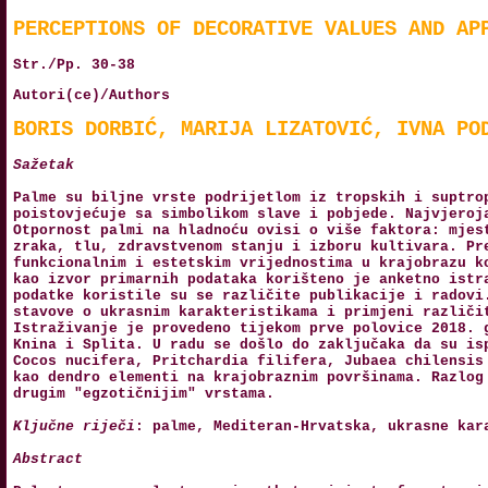
PERCEPTIONS OF DECORATIVE VALUES AND AP
Str./Pp. 30-38
Autori(ce)/Authors
BORIS DORBIĆ, MARIJA LIZATOVIĆ, IVNA PO
Sažetak
Palme su biljne vrste podrijetlom iz tropskih i suptro
poistovjećuje sa simbolikom slave i pobjede. Najvjeroj
Otpornost palmi na hladnoću ovisi o više faktora: mjes
zraka, tlu, zdravstvenom stanju i izboru kultivara. Pr
funkcionalnim i estetskim vrijednostima u krajobrazu k
kao izvor primarnih podataka korišteno je anketno istr
podatke koristile su se različite publikacije i radovi
stavove o ukrasnim karakteristikama i primjeni različi
Istraživanje je provedeno tijekom prve polovice 2018. 
Knina i Splita. U radu se došlo do zaključaka da su is
Cocos nucifera, Pritchardia filifera, Jubaea chilensis
kao dendro elementi na krajobraznim površinama. Razlog
drugim "egzotičnijim" vrstama.
Ključne riječi
: palme, Mediteran-Hrvatska, ukrasne kar
Abstract