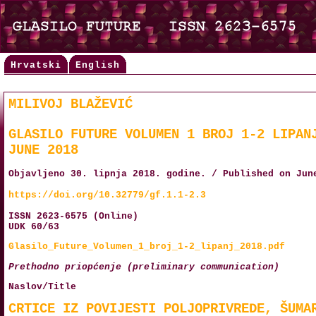
Hrvatski
English
MILIVOJ BLAŽEVIĆ
GLASILO FUTURE VOLUMEN 1 BROJ 1-2 LIPAN
JUNE 2018
Objavljeno 30. lipnja 2018. godine. / Published on Jun
https://doi.org/10.32779/gf.1.1-2.3
ISSN 2623-6575 (Online)
UDK 60/63
Glasilo_Future_Volumen_1_broj_1-2_lipanj_2018.pdf
Prethodno priopćenje (preliminary communication)
Naslov/Title
CRTICE IZ POVIJESTI POLJOPRIVREDE, ŠUMA