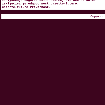
Isključenje odgovornosti: sadržaj ove Web stranice
isključiva je odgovornost
gazette-future
.
Gazette-future
Privatnost
.
Copyrig