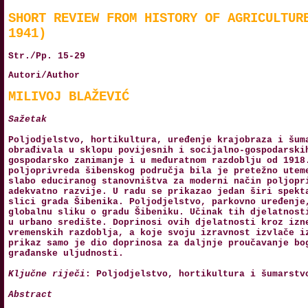
SHORT REVIEW FROM HISTORY OF AGRICULTUR
1941)
Str./Pp. 15-29
Autori/Author
MILIVOJ BLAŽEVIĆ
Sažetak
Poljodjelstvo, hortikultura, uređenje krajobraza i šum
obrađivala u sklopu povijesnih i socijalno-gospodarski
gospodarsko zanimanje i u međuratnom razdoblju od 1918
poljoprivreda šibenskog područja bila je pretežno utem
slabo educiranog stanovništva za moderni način poljopr
adekvatno razvije. U radu se prikazao jedan širi spekt
slici grada Šibenika. Poljodjelstvo, parkovno uređenje
globalnu sliku o gradu Šibeniku. Učinak tih djelatnost
u urbano središte. Doprinosi ovih djelatnosti kroz izn
vremenskih razdoblja, a koje svoju izravnost izvlače i
prikaz samo je dio doprinosa za daljnje proučavanje bo
građanske uljudnosti.
Ključne riječi
: Poljodjelstvo, hortikultura i šumarstv
Abstract