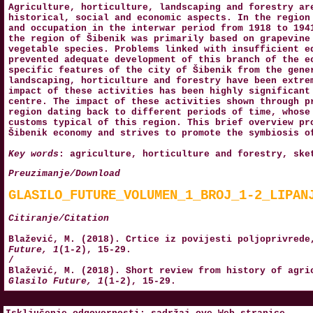
Agriculture, horticulture, landscaping and forestry ar
historical, social and economic aspects. In the region
and occupation in the interwar period from 1918 to 194
the region of Šibenik was primarily based on grapevine
vegetable species. Problems linked with insufficient e
prevented adequate development of this branch of the e
specific features of the city of Šibenik from the gene
landscaping, horticulture and forestry have been extre
impact of these activities has been highly significant
centre. The impact of these activities shown through p
region dating back to different periods of time, whose
customs typical of this region. This brief overview pr
Šibenik economy and strives to promote the symbiosis o
Key words
: agriculture, horticulture and forestry, ske
Preuzimanje/Download
GLASILO_FUTURE_VOLUMEN_1_BROJ_1-2_LIPAN
Citiranje/Citation
Blažević, M. (2018). Crtice iz povijesti poljoprivred
Future, 1
(1-2), 15-29.
/
Blažević, M. (2018). Short review from history of agri
Glasilo Future, 1
(1-2), 15-29.