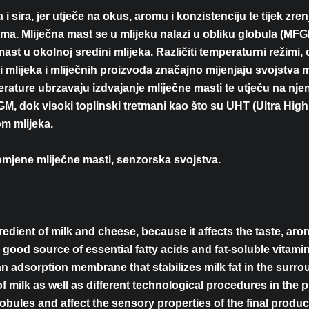
 i sira, jer utječe na okus, aromu i konzistenciju te tijek zr
tima. Mliječna mast se u mlijeku nalazi u obliku globula (M
t u okolnoj sredini mlijeka. Različiti temperaturni režimi,
nji mlijeka i mliječnih proizvoda značajno mijenjaju svojstv
ture ubrzavaju izdvajanje mliječne masti te utječu na njenu
GM, dok visoki toplinski tretmani kao što su UHT (Ultra Hig
om mlijeka.
romjene mliječne masti, senzorska svojstva.
gredient of milk and cheese, because it affects the taste, ar
ood source of essential fatty acids and fat-soluble vitamins.
adsorption membrane that stabilizes milk fat in the surro
of milk as well as different technological procedures in the 
obules and affect the sensory properties of the final produc