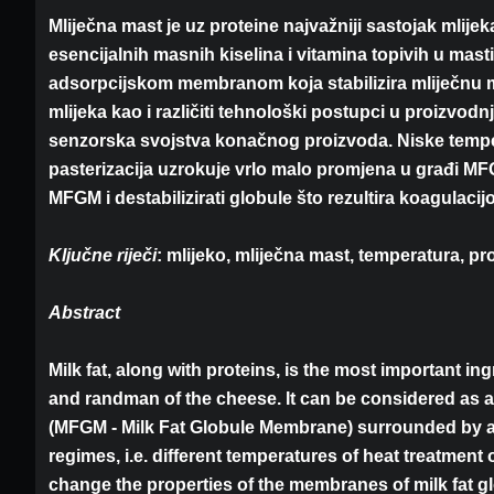
Mliječna mast je uz proteine najvažniji sastojak mlijeka
esencijalnih masnih kiselina i vitamina topivih u mas
adsorpcijskom membranom koja stabilizira mliječnu mas
mlijeka kao i različiti tehnološki postupci u proizvod
senzorska svojstva konačnog proizvoda. Niske tempera
pasterizacija uzrokuje vrlo malo promjena u građi MF
MFGM i destabilizirati globule što rezultira koagulacij
Ključne riječi
: mlijeko, mliječna mast, temperatura, p
Abstract
Milk fat, along with proteins, is the most important in
and randman of the cheese. It can be considered as a g
(MFGM - Milk Fat Globule Membrane) surrounded by an 
regimes, i.e. different temperatures of heat treatment 
change the properties of the membranes of milk fat gl