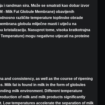
enja i randman sira. Može se smatrati kao dobar izvor
FGM - Milk Fat Globule Membrane) obavijenih
 odnosno različite temperature toplinske obrade
a membrana globula mliječne masti i utječu na
 kristalizaciju. Nasuprot tome, visoka kratkotrajna
h Temperature) mogu negativno utjecati na proteine
oma and consistency, as well as the course of ripening
 Milk fat is found in milk in the form of globules
unding milk environment. Different temperature
production of milk and milk products significantly
t. Low temperatures accelerate the separation of milk