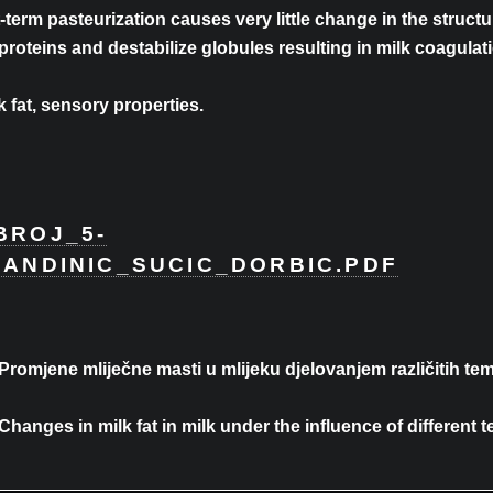
hort-term pasteurization causes very little change in the str
roteins and destabilize globules resulting in milk coagulat
k fat, sensory properties.
BROJ_5-
ANDINIC_SUCIC_DORBIC.PDF
). Promjene mliječne masti u mlijeku djelovanjem različitih t
. Changes in milk fat in milk under the influence of different