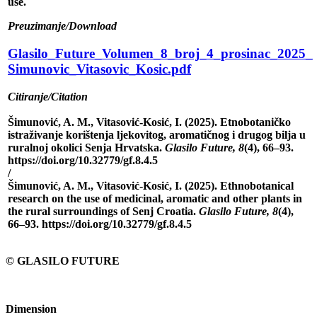
use.
Preuzimanje/Download
Glasilo_Future_Volumen_8_broj_4_prosinac_2025_
Simunovic_Vitasovic_Kosic.pdf
Citiranje/Citation
Šimunović, A. M., Vitasović-Kosić, I. (2025). Etnobotaničko
istraživanje korištenja ljekovitog, aromatičnog i drugog bilja u
ruralnoj okolici Senja Hrvatska.
Glasilo Future, 8
(4), 66–93.
https://doi.org/10.32779/gf.8.4.5
/
Šimunović, A. M., Vitasović-Kosić, I. (2025). Ethnobotanical
research on the use of medicinal, aromatic and other plants in
the rural surroundings of Senj Croatia.
Glasilo Future, 8
(4),
66–93. https://doi.org/10.32779/gf.8.4.5
© GLASILO FUTURE
Dimension