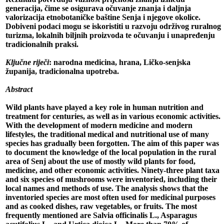
generacija, čime se osigurava očuvanje znanja i daljnja
valorizacija etnobotaničke baštine Senja i njegove okolice.
Dobiveni podaci mogu se iskoristiti u razvoju održivog ruralnog
turizma, lokalnih biljnih proizvoda te očuvanju i unapređenju
tradicionalnih praksi.
Ključne riječi
: narodna medicina, hrana, Ličko-senjska
županija, tradicionalna upotreba.
Abstract
Wild plants have played a key role in human nutrition and
treatment for centuries, as well as in various economic activities.
With the development of modern medicine and modern
lifestyles, the traditional medical and nutritional use of many
species has gradually been forgotten. The aim of this paper was
to document the knowledge of the local population in the rural
area of Senj about the use of mostly wild plants for food,
medicine, and other economic activities. Ninety-three plant taxa
and six species of mushrooms were inventoried, including their
local names and methods of use. The analysis shows that the
inventoried species are most often used for medicinal purposes
and as cooked dishes, raw vegetables, or fruits. The most
frequently mentioned are Salvia officinalis L., Asparagus