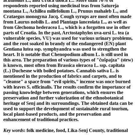
acutifolius L., and Urtica dioica L.. More than 70% of
respondents reported using medicinal teas from Satureja
montana L., Achillea millefolium L., Prunus mahaleb L., and
Crataegus monogyna Jacq. Cough syrups are most often made
from Laurus nobilis L. and Plantago lanceolata L., as well as
from Glechoma hederacea L., which is a forgotten use in other
parts of Croatia. In the past, Arctostaphylos uva-ursi L. tea (a
vulnerable species, VU) was used for various urinary problems,
and the root soaked in brandy of the endangered (EN) plant
Gentiana lutea ssp. symphyandra was used to strengthen the
heart. It is notable that Chenopodium album L. is still used in
this area. The preparation of various types of "čušpajza" (stew)
is known, most often from Brassica oleracea L. ssp. capitata
(L.) Duchesne with boiled potatoes. Cannabis sativa L. is
mentioned in the production of fabrics and carpets, and to
"cleanse" a space from "evil spirits," incense was once burned
with leaves S. officinalis. The results confirm the importance of
passing knowledge between generations, which ensures the
preservation and further valorization of the ethnobotanical
heritage of Senj and its surroundings. The obtained data can be
used to support the development of sustainable rural tourism,
local plant-based products, and the preservation and
enhancement of traditional practices.
Key words
: folk medicine, food, Lika-Senj County, traditional