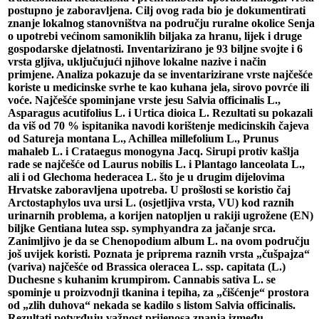
postupno je zaboravljena. Cilj ovog rada bio je dokumentirati
znanje lokalnog stanovništva na području ruralne okolice Senja
o upotrebi većinom samoniklih biljaka za hranu, lijek i druge
gospodarske djelatnosti. Inventarizirano je 93 biljne svojte i 6
vrsta gljiva, uključujući njihove lokalne nazive i način
primjene. Analiza pokazuje da se inventarizirane vrste najčešće
koriste u medicinske svrhe te kao kuhana jela, sirovo povrće ili
voće. Najčešće spominjane vrste jesu Salvia officinalis L.,
Asparagus acutifolius L. i Urtica dioica L. Rezultati su pokazali
da viš od 70 % ispitanika navodi korištenje medicinskih čajeva
od Satureja montana L., Achillea millefolium L., Prunus
mahaleb L. i Crataegus monogyna Jacq. Sirupi protiv kašlja
rade se najčešće od Laurus nobilis L. i Plantago lanceolata L.,
ali i od Glechoma hederacea L. što je u drugim dijelovima
Hrvatske zaboravljena upotreba. U prošlosti se koristio čaj
Arctostaphylos uva ursi L. (osjetljiva vrsta, VU) kod raznih
urinarnih problema, a korijen natopljen u rakiji ugrožene (EN)
biljke Gentiana lutea ssp. symphyandra za jačanje srca.
Zanimljivo je da se Chenopodium album L. na ovom području
još uvijek koristi. Poznata je priprema raznih vrsta „čušpajza“
(variva) najčešće od Brassica oleracea L. ssp. capitata (L.)
Duchesne s kuhanim krumpirom. Cannabis sativa L. se
spominje u proizvodnji tkanina i tepiha, za „čišćenje“ prostora
od „zlih duhova“ nekada se kadilo s listom Salvia officinalis.
Rezultati potvrđuju važnost prijenosa znanja između