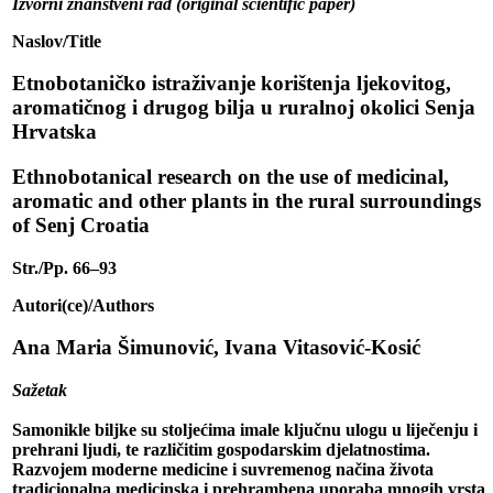
Izvorni znanstveni rad (original scientific paper)
Naslov/Title
Etnobotaničko istraživanje korištenja ljekovitog,
aromatičnog i drugog bilja u ruralnoj okolici Senja
Hrvatska
Ethnobotanical research on the use of medicinal,
aromatic and other plants in the rural surroundings
of Senj Croatia
Str./Pp. 66–93
Autori(ce)/Authors
Ana Maria Šimunović, Ivana Vitasović-Kosić
Sažetak
Samonikle biljke su stoljećima imale ključnu ulogu u liječenju i
prehrani ljudi, te različitim gospodarskim djelatnostima.
Razvojem moderne medicine i suvremenog načina života
tradicionalna medicinska i prehrambena uporaba mnogih vrsta