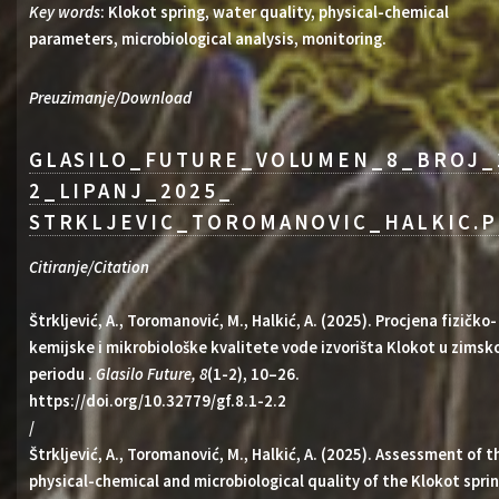
Key words
: Klokot spring, water quality, physical-chemical
parameters, microbiological analysis, monitoring.
Preuzimanje/Download
GLASILO_FUTURE_VOLUMEN_8_BROJ_
2_LIPANJ_2025_
STRKLJEVIC_TOROMANOVIC_HALKIC.P
Citiranje/Citation
Štrkljević, A., Toromanović, M., Halkić, A. (2025). Procjena fizičko-
kemijske i mikrobiološke kvalitete vode izvorišta Klokot u zims
periodu .
Glasilo Future, 8
(1-2), 10–26.
https://doi.org/10.32779/gf.8.1-2.2
/
Štrkljević, A., Toromanović, M., Halkić, A. (2025). Assessment of t
physical-chemical and microbiological quality of the Klokot spri