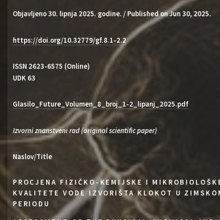
Objavljeno 30. lipnja 2025. godine. / Published on Jun 30, 2025.
https://doi.org/10.32779/gf.8.1-2.2
ISSN 2623-6575 (Online)
UDK 63
Glasilo_Future_Volumen_8_broj_1-2_lipanj_2025.pdf
Izvorni znanstveni rad (original scientific paper)
Naslov/Title
PROCJENA FIZIČKO-KEMIJSKE I MIKROBIOLOŠK
KVALITETE VODE IZVORIŠTA KLOKOT U ZIMSKO
PERIODU