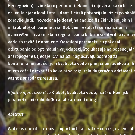
Hercegovina) u zimskom periodu tijekom tri mjeseca, kako bi se
ocijenila njena kvaliteta i identificirali potencijalni rizici po okoliš
zdravlje ljudi. Provedena je detaljna analiza fizičkih, kemijskih i
mikrobioloških parametara. Dobiveni rezultati su analizirani i
uspoređeni sa zakonskim regulativama kako bi se utvrdila isprav
vode za različite namjene. Određeni parametri su pokazali
odstupanja od optimalnih vrijednosti, što ukazuje na potencijal
antropogene utjecaje. Ovi nalazi naglašavaju potrebu za
kontinuiranim praćenjem kvaliteta vode i primjenom adekvatnih
mjera zaštite izvorišta kako bi se osigurala dugoročna održivost 
važnog prirodnog resursa.
Ključne riječi
: izvorište Klokot, kvaliteta vode, fizičko-kemijski
parametri, mikrobiološka analiza, monitoring.
Abstract
Water is one of the most important natural resources, essential 