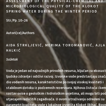
ASSESSMENT OF THE PHYSICAL-CHEMICAL AND
MICROBIOLOGICAL QUALITY OF THE KLOKOT
SPRING WATER DURING THE WINTER PERIOD
Str./Pp. 10–26
Autori(ce)/Authors
AIDA ŠTRKLJEVIĆ, MERIMA TOROMANOVIĆ, AJLA
HALKIĆ
Sažetak
Voda je jedan od najvažnijih prirodnih resursa, ključan za ekosust
ljudsko zdravlje i održivi razvoj. Izvorske vode predstavljaju znač
dio vodenih resursa, karakteristične po svojoj visokoj kvaliteti i
stabilnom dotoku iz podzemnih rezervoara. Njihova čistoća i kem
sastav ovise o geološkim i hidrološkim uvjetima, ali mogu biti po
utjecajem različitih zagađivača. U ovom istraživanju određeni su
parametri kvaliteta vode s lokalnog izvorišta Klokot (Bihać, Bosn