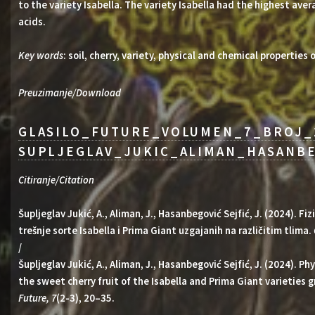
to the variety Isabella. The variety Isabella had the highest aver
acids.
Key words
: soil, cherry, variety, physical and chemical properties o
Preuzimanje/Download
GLASILO_FUTURE_VOLUMEN_7_BROJ_2
SUPLJEGLAV_JUKIC_ALIMAN_HASANBE
Citiranje/Citation
Šupljeglav Jukić, A., Aliman, J., Hasanbegović Sejfić, J. (2024). F
trešnje sorte Isabella i Prima Giant uzgajanih na različitim tlima.
/
Šupljeglav Jukić, A., Aliman, J., Hasanbegović Sejfić, J. (2024). P
the sweet cherry fruit of the Isabella and Prima Giant varieties g
Future, 7
(2-3), 20–35.