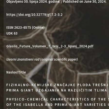
Objavljeno 30. lipnja 2024. godine. / Published on June 30, 2024.
https://doi.org/10.32779/gf.7.2-3.2
ISSN 2623-6575 (Online)
UDK 63
Glasilo_Future_Volumen_7_broj_2-3_lipanj_2024.pdf
Izvorni znanstveni rad (original scientific paper)
Naslov/Title
FIZIKALNO-KEMIJSKE ZNAČAJKE PLODA TREŠNJE
PRIMA GIANT UZGAJANIH NA RAZLIČITIM TLIMA
PHYSICO-CHEMICAL CHARACTERISTICS OF THE 
OF THE ISABELLA AND PRIMA GIANT VARIETIES