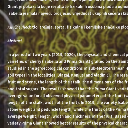
Giant je pokazala bolje rezultate fizikalnih osobina ploda u odnos
Isabella je imala najveću prosječnu vrijednost ukupnih šećera i kis
Ključne riječi
: tlo, trešnja, sorta, fizikalne i kemijske značajke plo
Abstract
In a period of two years (2019, 2020), the physical and chemical p
varieties of cherry (Isabella and Prima Giant) grafted on the Sain
studied in the agroecological conditions of sub-Mediterranean H
soil types in the localities: Blagaj, Konjusi and Aladinići. The re
fruit and stone, the length of the stalk, the dimensions of the fr
and total sugars. The results showed that the Prima Giant varie
average value for all observed physical parameters of the fruit (
length of the stalk, width of the fruit). In 2019, the variety Isa
stone weight and peduncle length, while the fruits of the Prima 
average weight, length, width and thickness of the fruit. Based 
variety Prima Giant showed better results of the physical charac