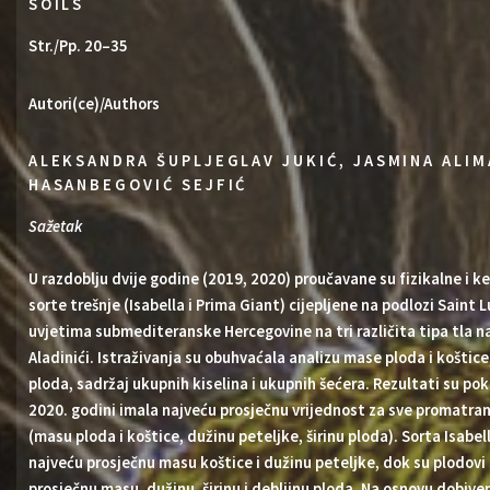
SOILS
Str./Pp. 20–35
Autori(ce)/Authors
ALEKSANDRA ŠUPLJEGLAV JUKIĆ, JASMINA ALIM
HASANBEGOVIĆ SEJFIĆ
Sažetak
U razdoblju dvije godine (2019, 2020) proučavane su fizikalne i k
sorte trešnje (Isabella i Prima Giant) cijepljene na podlozi Saint
uvjetima submediteranske Hercegovine na tri različita tipa tla na 
Aladinići. Istraživanja su obuhvaćala analizu mase ploda i koštice
ploda, sadržaj ukupnih kiselina i ukupnih šećera. Rezultati su pok
2020. godini imala najveću prosječnu vrijednost za sve promatra
(masu ploda i koštice, dužinu peteljke, širinu ploda). Sorta Isabel
najveću prosječnu masu koštice i dužinu peteljke, dok su plodovi
prosječnu masu, dužinu, širinu i debljinu ploda. Na osnovu dobiven