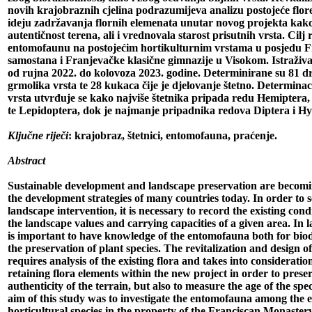
novih krajobraznih cjelina podrazumijeva analizu postojeće flor
ideju zadržavanja flornih elemenata unutar novog projekta kako
autentičnost terena, ali i vrednovala starost prisutnih vrsta. Cilj r
entomofaunu na postojećim hortikulturnim vrstama u posjedu 
samostana i Franjevačke klasične gimnazije u Visokom. Istraživ
od rujna 2022. do kolovoza 2023. godine. Determinirane su 81 dr
grmolika vrsta te 28 kukaca čije je djelovanje štetno. Determin
vrsta utvrđuje se kako najviše štetnika pripada redu Hemiptera,
te Lepidoptera, dok je najmanje pripadnika redova Diptera i H
Ključne riječi
: krajobraz, štetnici, entomofauna, praćenje.
Abstract
Sustainable development and landscape preservation are becomi
the development strategies of many countries today. In order to 
landscape intervention, it is necessary to record the existing con
the landscape values and carrying capacities of a given area. In l
is important to have knowledge of the entomofauna both for biod
the preservation of plant species. The revitalization and design 
requires analysis of the existing flora and takes into consideration
retaining flora elements within the new project in order to prese
authenticity of the terrain, but also to measure the age of the spe
aim of this study was to investigate the entomofauna among the e
horticultural species in the property of the Franciscan Monaster