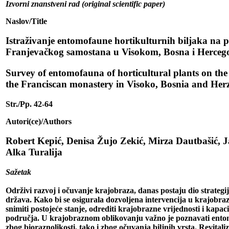
Izvorni znanstveni rad (original scientific paper)
Naslov/Title
Istraživanje entomofaune hortikulturnih biljaka na 
Franjevačkog samostana u Visokom, Bosna i Herceg
Survey of entomofauna of horticultural plants on the
the Franciscan monastery in Visoko, Bosnia and Her
Str./Pp. 42-64
Autori(ce)/Authors
Robert Kepić, Denisa Žujo Zekić, Mirza Dautbašić, J
Alka Turalija
Sažetak
Održivi razvoj i očuvanje krajobraza, danas postaju dio strateg
država. Kako bi se osigurala dozvoljena intervencija u krajobra
snimiti postojeće stanje, odrediti krajobrazne vrijednosti i kapaci
područja. U krajobraznom oblikovanju važno je poznavati ent
zbog bioraznolikosti, tako i zbog očuvanja biljnih vrsta. Revitaliz