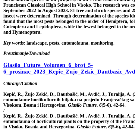
Franciscan Classical High School in Visoko. The research was 
September 2022 to August 2023. 81 tree and shrub species and 2
insect were determined. Through determination of the species iden
found that the most pests belonged to the order of Hemiptera, fo
Coleoptera and Lepidoptera, while the fewest belonged to the or
and Hymenoptera.
Key words
: landscape, pests, entomofauna, monitoring.
Preuzimanje/Download
Glasilo_Future_Volumen_6_broj_5-
6_prosinac_2023_Kepic_Zujo_Zekic_Dautbasic_Avdi
Citiranje/Citation
Kepić, R., Žujo Zekić, D., Dautbašić, M., Avdić, J., Turalija, A. (
entomofaune hortikulturnih biljaka na posjedu Franjevačkog s
Visokom, Bosna i Hercegovina.
Glasilo Future, 6
(5-6), 42-64.
/
Kepić, R., Žujo Zekić, D., Dautbašić, M., Avdić, J., Turalija, A. 
entomofauna of horticultural plants on the property of the Fran
in Visoko, Bosnia and Herzegovina.
Glasilo Future, 6
(5-6), 42-64.