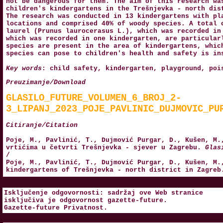
not be dangerous for them. The aim of this research wa
children's kindergartens in the Trešnjevka - north dis
The research was conducted in 13 kindergartens with pl
locations and comprised 40% of woody species. A total 
laurel (Prunus laurocerasus L.), which was recorded in
which was recorded in one kindergarten, are particular
species are present in the area of kindergartens, whic
species can pose to children's health and safety is in
Key words
: child safety, kindergarten, playground, poi
Preuzimanje/Download
GLASILO_FUTURE_VOLUMEN_6_BROJ_2-
3_LIPANJ_2023_POJE_PAVLINIC_DUJMOVIC_PU
Citiranje/Citation
Poje, M., Pavlinić, T., Dujmović Purgar, D., Kušen, M.
vrtićima u četvrti Trešnjevka - sjever u Zagrebu.
Glas
/
Poje, M., Pavlinić, T., Dujmović Purgar, D., Kušen, M.
kindergartens of Trešnjevka - north district in Zagre
Isključenje odgovornosti: sadržaj ove Web stranice
isključiva je odgovornost
gazette-future
.
Gazette-future
Privatnost
.