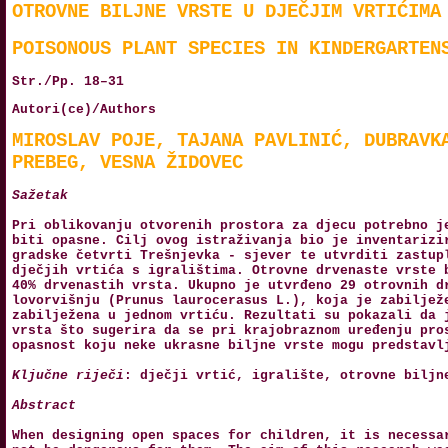
OTROVNE BILJNE VRSTE U DJEČJIM VRTIĆIMA
POISONOUS PLANT SPECIES IN KINDERGARTEN
Str./Pp. 18–31
Autori(ce)/Authors
MIROSLAV POJE, TAJANA PAVLINIĆ, DUBRAVK
PREBEG, VESNA ŽIDOVEC
Sažetak
Pri oblikovanju otvorenih prostora za djecu potrebno j
biti opasne. Cilj ovog istraživanja bio je inventarizi
gradske četvrti Trešnjevka - sjever te utvrditi zastup
dječjih vrtića s igralištima. Otrovne drvenaste vrste 
40% drvenastih vrsta. Ukupno je utvrđeno 29 otrovnih d
lovorvišnju (Prunus laurocerasus L.), koja je zabiljež
zabilježena u jednom vrtiću. Rezultati su pokazali da 
vrsta što sugerira da se pri krajobraznom uređenju pro
opasnost koju neke ukrasne biljne vrste mogu predstavl
Ključne riječi
: dječji vrtić, igralište, otrovne biljn
Abstract
When designing open spaces for children, it is necessa