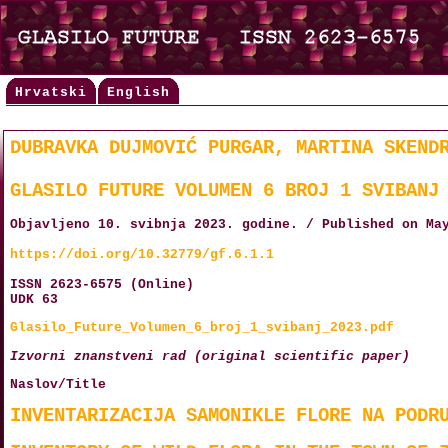
Hrvatski
English
DUBRAVKA DUJMOVIĆ PURGAR, MARTINA SKEND
GLASILO FUTURE VOLUMEN 6 BROJ 1 SVIBANJ
Objavljeno 10. svibnja 2023. godine. / Published on Ma
https://doi.org/10.32779/gf.6.1.1
ISSN 2623-6575 (Online)
UDK 63
Glasilo_Future_Volumen_6_broj_1_svibanj_2023.pdf
Izvorni znanstveni rad (original scientific paper)
Naslov/Title
INVENTARIZACIJA SAMONIKLE FLORE NA PODR