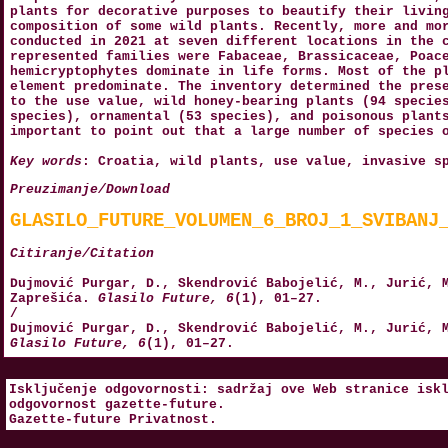
plants for decorative purposes to beautify their livin
composition of some wild plants. Recently, more and mo
conducted in 2021 at seven different locations in the 
represented families were Fabaceae, Brassicaceae, Poac
hemicryptophytes dominate in life forms. Most of the p
element predominate. The inventory determined the pres
to the use value, wild honey-bearing plants (94 specie
species), ornamental (53 species), and poisonous plant
important to point out that a large number of species 
Key words
: Croatia, wild plants, use value, invasive s
Preuzimanje/Download
GLASILO_FUTURE_VOLUMEN_6_BROJ_1_SVIBANJ
Citiranje/Citation
Dujmović Purgar, D., Skendrović Babojelić, M., Jurić, 
Zaprešića.
Glasilo Future, 6
(1), 01–27.
/
Dujmović Purgar, D., Skendrović Babojelić, M., Jurić, 
Glasilo Future, 6
(1), 01–27.
Isključenje odgovornosti: sadržaj ove Web stranice isk
odgovornost
gazette-future
.
Gazette-future
Privatnost
.