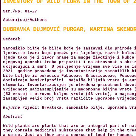
INVENTORY OF WILD FLORA IN THE TOWN OF 
Str./Pp. 01–27
Autori(ce)/Authors
DUBRAVKA DUJMOVIĆ PURGAR, MARTINA SKEND
Sažetak
Samoniklo bilje je bilje koje je sastavni dio prirode 
ljekovite tvari koje pomažu pri liječenju raznih boles
ljude tako je i izvor hrane za mnoge životinje i kukce
njegovoj uporabi treba pripaziti i na otrovnost s obzi
uključujući i smrt. U posljednje vrijeme sve više se i
2021. godine provedena je inventarizacija samoniklih b
bile biljke iz porodica Fabaceae, Brassicaceae, Poacea
dominiraju hemikriptofiti. Najviše biljnih vrsta je eu
elementa. Inventarizacijom je utvrđena prisutnost deve
vrijednost najzastupljenije su medonosne biljne vrste 
(53 vrste) i otrovne biljne vrste (43 vrste), a najman
zastupljen velik broj vrsta različite uporabne vrijedn
Ključne riječi
: Hrvatska, samoniklo bilje, uporabna vr
Abstract
Wild plants are plants that are an integral part of na
they contain medicinal substances that help in the tre
a spice. Just as they are a source of food for humans,