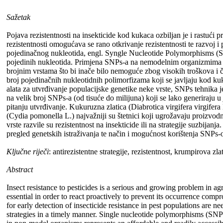
Sažetak
Pojava rezistentnosti na insekticide kod kukaca ozbiljan je i rastuć
rezistentnosti omogućava se rano otkrivanje rezistentnosti te razvoj 
pojedinačnog nukleotida, engl. Syngle Nucleotide Polymorphisms (S
pojedinih nukleotida. Primjena SNPs-a na nemodelnim organizmima po
brojnim vrstama što bi inače bilo nemoguće zbog visokih troškova i 
broj pojedinačnih nukleotidnih polimorfizama koji se javljaju kod kuka
alata za utvrđivanje populacijske genetike neke vrste, SNPs tehnika
na velik broj SNPs-a (od tisuće do milijuna) koji se lako generiraju u
pitanju utvrđivanje. Kukuruzna zlatica (Diabrotica virgifera virgifer
(Cydia pomonella L.) najvažniji su štetnici koji ugrožavaju proizvodnj
vrste razvile su rezistentnost na insekticide ili na strategije suzbijan
pregled genetskih istraživanja te način i mogućnost korištenja SNPs-ov
Ključne riječi
: antirezistentne strategije, rezistentnost, krumpirova zl
Abstract
Insect resistance to pesticides is a serious and growing problem in ag
essential in order to react proactively to prevent its occurrence comp
for early detection of insecticide resistance in pest populations are
strategies in a timely manner. Single nucleotide polymorphisms (SNPs