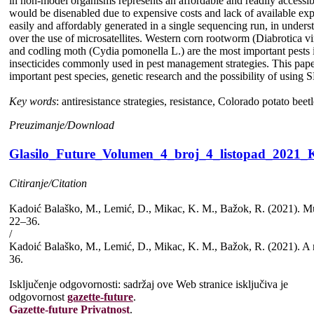
in non-model organisms represents an affordable and readily accessible
would be disenabled due to expensive costs and lack of available exp
easily and affordably generated in a single sequencing run, in under
over the use of microsatellites. Western corn rootworm (Diabrotica v
and codling moth (Cydia pomonella L.) are the most important pests i
insecticides commonly used in pest management strategies. This paper
important pest species, genetic research and the possibility of using 
Key words
: antiresistance strategies, resistance, Colorado potato be
Preuzimanje/Download
Glasilo_Future_Volumen_4_broj_4_listopad_2021
Citiranje/Citation
Kadoić Balaško, M., Lemić, D., Mikac, K. M., Bažok, R. (2021). Multi
22–36.
/
Kadoić Balaško, M., Lemić, D., Mikac, K. M., Bažok, R. (2021). A mu
36.
Isključenje odgovornosti: sadržaj ove Web stranice isključiva je
odgovornost
gazette-future
.
Gazette-future
Privatnost
.