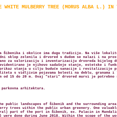
E WHITE MULBERRY TREE (MORUS ALBA L.) IN 
a Šibenika i okolice ima dugu tradiciju. Na više lokalit
dni sklop zelenila i drvored s dudom se nalazi i na pros
ano za valorizaciju i inventarizaciju drvoreda bijelog d
evidentirano je njihovo sadašnje stanje, estetske i funk
prikaz stanja u cilju buduće sanacije i revitalizacije p
liteta s vidljivim pojavama bolesti na deblu, granama i 
m od 15 do 20 m. Ovaj "stari" drvored murvi je potrebno 
 parkovna arhitektura.
he public landscapes of Šibenik and the surrounding area
erry trees within the public urban greenery. One valuabl
ral) part of the port in Šibenik, ex. Palacin in Mandali
) were done during June 2018. Within the scope of the wo