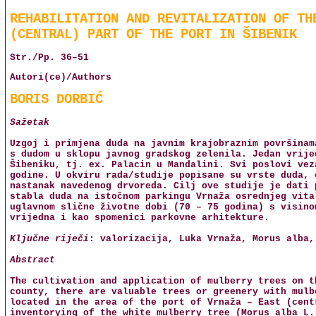
REHABILITATION AND REVITALIZATION OF TH
(CENTRAL) PART OF THE PORT IN ŠIBENIK
Str./Pp. 36–51
Autori(ce)/Authors
BORIS DORBIĆ
Sažetak
Uzgoj i primjena duda na javnim krajobraznim površinam
s dudom u sklopu javnog gradskog zelenila. Jedan vrije
Šibeniku, tj. ex. Palacin u Mandalini. Svi poslovi vez
godine. U okviru rada/studije popisane su vrste duda, 
nastanak navedenog drvoreda. Cilj ove studije je dati 
stabla duda na istočnom parkingu Vrnaža osrednjeg vita
uglavnom slične životne dobi (70 – 75 godina) s visino
vrijedna i kao spomenici parkovne arhitekture.
Ključne riječi
: valorizacija, Luka Vrnaža, Morus alba,
Abstract
The cultivation and application of mulberry trees on t
county, there are valuable trees or greenery with mulb
located in the area of the port of Vrnaža – East (cent
inventorying of the white mulberry tree (Morus alba L.