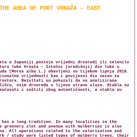
THE AREA OF PORT VRNAŽA – EAST
eta u županiji postoje vrijedni drvoredi ili zelenilo
toru luke Vrnaža – Istočni (središnji) dio luke u
uda (Morus alba L.) obavljeni su tijekom lipnja 2018.
cionalne vrijednosti kao i povijesni dio vezan za
rostora. Rezultati su pokazali da su analizirana
lišću, osim drvoreda s lijeve strane ulaza. Stabla su
sačuvati i zaštiti zbog autentičnosti, a stabla su
 has a long tradition. In many localities in the
e greenery slot and avenue with mulberries is also
na. All operations related to the valorization and
rk / study were listed types of mulberry trees, their