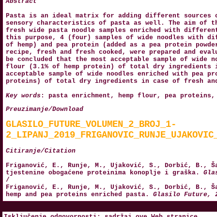
Abstract
Pasta is an ideal matrix for adding different sources 
sensory characteristics of pasta as well. The aim of t
fresh wide pasta noodle samples enriched with differen
this purpose, 4 (four) samples of wide noodles with di
of hemp) and pea protein (added as a pea protein powde
recipe, fresh and fresh cooked, were prepared and eval
be concluded that the most acceptable sample of wide n
flour (3.1% of hemp protein) of total dry ingredients 
acceptable sample of wide noodles enriched with pea pr
proteins) of total dry ingredients in case of fresh an
Key words
: pasta enrichment, hemp flour, pea proteins,
Preuzimanje/Download
GLASILO_FUTURE_VOLUMEN_2_BROJ_1-
2_LIPANJ_2019_FRIGANOVIC_RUNJE_UJAKOVIC
Citiranje/Citation
Friganović, E., Runje, M., Ujaković, S., Dorbić, B., Š
tjestenine obogaćene proteinima konoplje i graška.
Gla
/
Friganović, E., Runje, M., Ujaković, S., Dorbić, B., Š
hemp and pea proteins enriched pasta.
Glasilo Future, 
Isključenje odgovornosti: sadržaj ove Web stranice