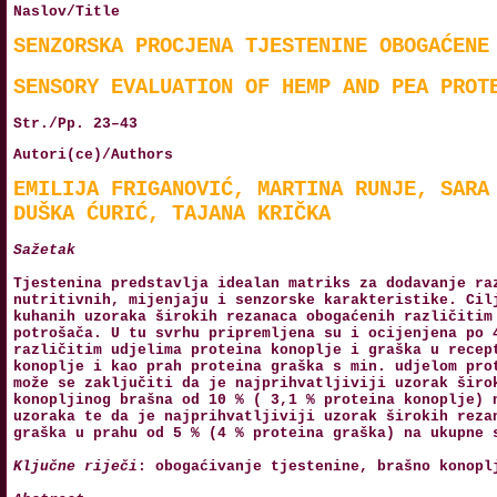
Naslov/Title
SENZORSKA PROCJENA TJESTENINE OBOGAĆENE
SENSORY EVALUATION OF HEMP AND PEA PROT
Str./Pp. 23–43
Autori(ce)/Authors
EMILIJA FRIGANOVIĆ, MARTINA RUNJE, SARA
DUŠKA ĆURIĆ, TAJANA KRIČKA
Sažetak
Tjestenina predstavlja idealan matriks za dodavanje ra
nutritivnih, mijenjaju i senzorske karakteristike. Cil
kuhanih uzoraka širokih rezanaca obogaćenih različitim
potrošača. U tu svrhu pripremljena su i ocijenjena po 
različitim udjelima proteina konoplje i graška u recep
konoplje i kao prah proteina graška s min. udjelom pro
može se zaključiti da je najprihvatljiviji uzorak širo
konopljinog brašna od 10 % ( 3,1 % proteina konoplje) 
uzoraka te da je najprihvatljiviji uzorak širokih reza
graška u prahu od 5 % (4 % proteina graška) na ukupne 
Ključne riječi
: obogaćivanje tjestenine, brašno konopl