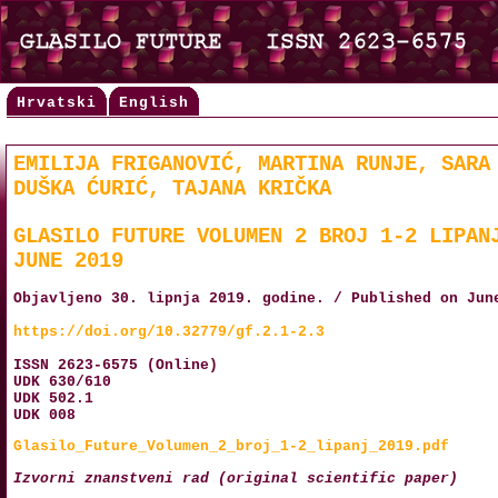
Hrvatski
English
EMILIJA FRIGANOVIĆ, MARTINA RUNJE, SARA
DUŠKA ĆURIĆ, TAJANA KRIČKA
GLASILO FUTURE VOLUMEN 2 BROJ 1-2 LIPAN
JUNE 2019
Objavljeno 30. lipnja 2019. godine. / Published on Jun
https://doi.org/10.32779/gf.2.1-2.3
ISSN 2623-6575 (Online)
UDK 630/610
UDK 502.1
UDK 008
Glasilo_Future_Volumen_2_broj_1-2_lipanj_2019.pdf
Izvorni znanstveni rad (original scientific paper)