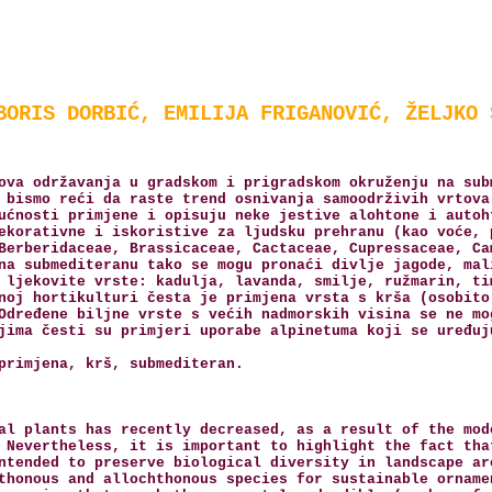
BORIS DORBIĆ, EMILIJA FRIGANOVIĆ, ŽELJKO 
ova održavanja u gradskom i prigradskom okruženju na sub
 bismo reći da raste trend osnivanja samoodrživih vrtova
ućnosti primjene i opisuju neke jestive alohtone i autoh
ekorativne i iskoristive za ljudsku prehranu (kao voće, 
Berberidaceae, Brassicaceae, Cactaceae, Cupressaceae, Ca
na submediteranu tako se mogu pronaći divlje jagode, mal
 ljekovite vrste: kadulja, lavanda, smilje, ružmarin, ti
noj hortikulturi česta je primjena vrsta s krša (osobito
Određene biljne vrste s većih nadmorskih visina se ne mo
jima česti su primjeri uporabe alpinetuma koji se uređuj
primjena, krš, submediteran.
al plants has recently decreased, as a result of the mod
 Nevertheless, it is important to highlight the fact tha
ntended to preserve biological diversity in landscape ar
thonous and allochthonous species for sustainable orname