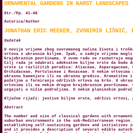
ORNAMENTAL GARDENS IN KARST LANDSCAPES
Str./Pp. 41-48
Autorica/Author
JONATHAN ERIC MEEKER, ZVONIMIR LIŠNIĆ, 
Sažetak
U novije vrijeme zbog suvremenog načina života i trošk
vrtova s ukrasnim biljem. Ipak, u zadnje vrijeme mogli
krajobraznim površinama. U ovom radu se razmatraju mog
Cilj rada je odabrati adekvatne biljne vrste da budu d
vrste iz različitih porodica: Aliaceae, Asparagaceae, 
Orchidaceae, Portulaceae i Rosaceae. U nekim vrtovima 
ukrasnu kamenjaru ili na ukrasnu gredicu. Aromatične i
poželjne u formiranju održivih vrtova na kršu. U ukras
vrtovima ili na nekim drugim krajobraznim površinama. 
uzgajati u nižim područjima. U nekim planinskim područ
Ključne riječi
: jestive biljne vrste, održivi vrtovi, 
Abstract
The number and size of classical gardens with ornament
suburban environments in the sub-Mediterranean region.
establishing self-sustaining gardens and initiatives i
and it provides a description of several edible autoch