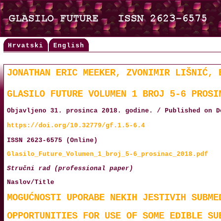
Hrvatski
English
JONATHAN ERIC MEEKER, ZVONIMIR LIŠNIĆ, 
GLASILO FUTURE VOLUMEN 1 BROJ 5-6 PROSI
Objavljeno 31. prosinca 2018. godine. / Published on D
https://doi.org/10.32779/gf.1.5-6.4
ISSN 2623-6575 (Online)
Glasilo_Future_Volumen_1_broj_5-6_prosinac_2018.pdf
Stručni rad (professional paper)
Naslov/Title
MOGUĆNOSTI UPORABE NEKIH JESTIVIH SUBME
OPPORTUNITIES FOR USE OF SOME EDIBLE SU