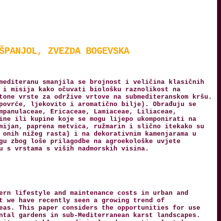
ŠPANJOL, ZVEZDA BOGEVSKA
mediteranu smanjila se brojnost i veličina klasičnih
 i misija kako očuvati biološku raznolikost na
tone vrste za održive vrtove na submediteranskom kršu.
povrće, ljekovito i aromatično bilje). Obrađuju se
mpanulaceae, Ericaceae, Lamiaceae, Liliaceae,
ine ili kupine koje se mogu lijepo ukomponirati na
mijan, paprena metvica, ružmarin i slično itekako su
 onih nižeg rasta) i na dekorativnim kamenjarama u
gu zbog loše prilagodbe na agroekološke uvjete
u s vrstama s viših nadmorskih visina.
ern lifestyle and maintenance costs in urban and
t we have recently seen a growing trend of
eas. This paper considers the opportunities for use
ntal gardens in sub-Mediterranean karst landscapes.