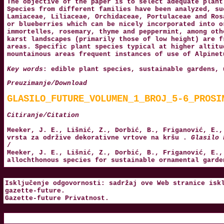
The objective of the paper is to select adequate plant
Species from different families have been analyzed, su
Lamiaceae, Liliaceae, Orchidaceae, Portulaceae and Ros
or blueberries which can be nicely incorporated into o
immortelles, rosemary, thyme and peppermint, among oth
karst landscapes (primarily those of low height) are f
areas. Specific plant species typical at higher altitu
mountainous areas frequent instances of use of Alpinet
Key words
: edible plant species, sustainable gardens, 
Preuzimanje/Download
GLASILO_FUTURE_VOLUMEN_1_BROJ_5-6_PROSI
Citiranje/Citation
Meeker, J. E., Lišnić, Z., Dorbić, B., Friganović, E.,
vrsta za održive dekorativne vrtove na kršu .
Glasilo 
/
Meeker, J. E., Lišnić, Z., Dorbić, B., Friganović, E.,
allochthonous species for sustainable ornamental gard
Isključenje odgovornosti: sadržaj ove Web stranice isk
gazette-future
.
Gazette-future
Privatnost
.