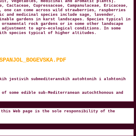
uit, vegetables, medicinal and aromatic plants).
e, Cactaceae, Cupressaceae, Campanulaceae, Ericaceae,
, one can come across wild strawberries, raspberries
ic and medicinal species include sage, lavender,
inable gardens in karst landscapes. Species typical in
 ornamental rock gardens or in some other landscape
 adjustment to agro-ecological conditions. In some
ith species typical of higher altitudes.
SPANJOL_BOGEVSKA.PDF
kih jestivih submediteranskih autohtonih i alohtonih
 of some edible sub-Mediterranean autochthonous and
 this Web page is the sole responsibility of the