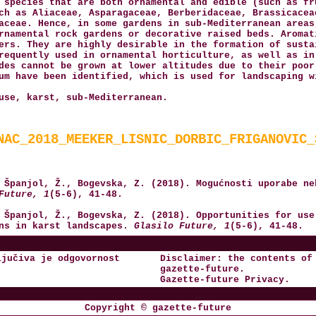
 species that are both ornamental and edible (such as fr
ch as Aliaceae, Asparagaceae, Berberidaceae, Brassicacea
aceae. Hence, in some gardens in sub-Mediterranean areas
rnamental rock gardens or decorative raised beds. Aromat
ers. They are highly desirable in the formation of susta
requently used in ornamental horticulture, as well as in
des cannot be grown at lower altitudes due to their poor
um have been identified, which is used for landscaping w
use, karst, sub-Mediterranean.
NAC_2018_MEEKER_LISNIC_DORBIC_FRIGANOVIC_
 Španjol, Ž., Bogevska, Z. (2018). Mogućnosti uporabe ne
Future, 1
(5-6), 41-48.
 Španjol, Ž., Bogevska, Z. (2018). Opportunities for use
ens in karst landscapes.
Glasilo Future, 1
(5-6), 41-48.
ljučiva je odgovornost
Disclaimer: the contents of
gazette-future
.
Gazette-future
Privacy
.
Copyright © gazette-future