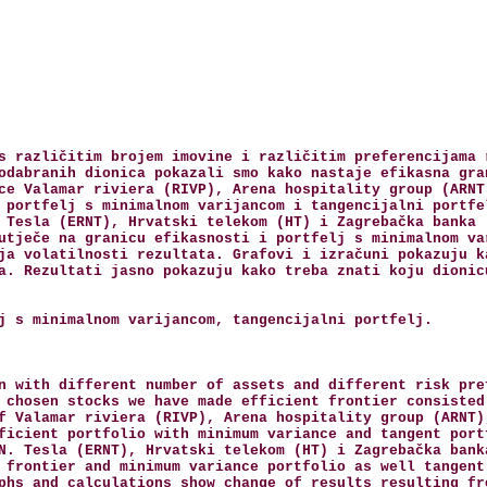
s različitim brojem imovine i različitim preferencijama 
odabranih dionica pokazali smo kako nastaje efikasna gra
ce Valamar riviera (RIVP), Arena hospitality group (ARNT
 portfelj s minimalnom varijancom i tangencijalni portfe
 Tesla (ERNT), Hrvatski telekom (HT) i Zagrebačka banka 
utječe na granicu efikasnosti i portfelj s minimalnom va
ja volatilnosti rezultata. Grafovi i izračuni pokazuju k
a. Rezultati jasno pokazuju kako treba znati koju dionic
j s minimalnom varijancom, tangencijalni portfelj.
n with different number of assets and different risk pre
 chosen stocks we have made efficient frontier consisted
f Valamar riviera (RIVP), Arena hospitality group (ARNT)
ficient portfolio with minimum variance and tangent port
N. Tesla (ERNT), Hrvatski telekom (HT) i Zagrebačka bank
 frontier and minimum variance portfolio as well tangent
phs and calculations show change of results resulting fr