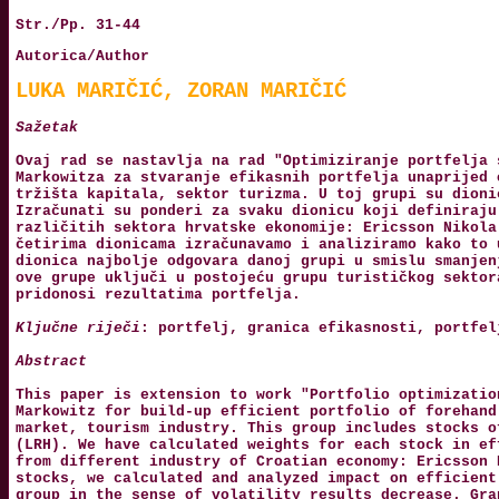
Str./Pp. 31-44
Autorica/Author
LUKA MARIČIĆ, ZORAN MARIČIĆ
Sažetak
Ovaj rad se nastavlja na rad "Optimiziranje portfelja 
Markowitza za stvaranje efikasnih portfelja unaprijed 
tržišta kapitala, sektor turizma. U toj grupi su dioni
Izračunati su ponderi za svaku dionicu koji definiraju
različitih sektora hrvatske ekonomije: Ericsson Nikola
četirima dionicama izračunavamo i analiziramo kako to 
dionica najbolje odgovara danoj grupi u smislu smanjen
ove grupe uključi u postojeću grupu turističkog sektor
pridonosi rezultatima portfelja.
Ključne riječi
: portfelj, granica efikasnosti, portfel
Abstract
This paper is extension to work "Portfolio optimizatio
Markowitz for build-up efficient portfolio of forehand
market, tourism industry. This group includes stocks o
(LRH). We have calculated weights for each stock in ef
from different industry of Croatian economy: Ericsson 
stocks, we calculated and analyzed impact on efficient
group in the sense of volatility results decrease. Gra