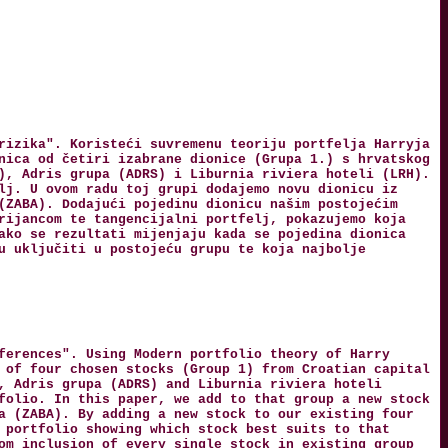
rizika". Koristeći suvremenu teoriju portfelja Harryja
nica od četiri izabrane dionice (Grupa 1.) s hrvatskog
), Adris grupa (ADRS) i Liburnia riviera hoteli (LRH).
lj. U ovom radu toj grupi dodajemo novu dionicu iz
(ZABA). Dodajući pojedinu dionicu našim postojećim
rijancom te tangencijalni portfelj, pokazujemo koja
ako se rezultati mijenjaju kada se pojedina dionica
u uključiti u postojeću grupu te koja najbolje
ferences". Using Modern portfolio theory of Harry
 of four chosen stocks (Group 1) from Croatian capital
, Adris grupa (ADRS) and Liburnia riviera hoteli
folio. In this paper, we add to that group a new stock
a (ZABA). By adding a new stock to our existing four
 portfolio showing which stock best suits to that
om inclusion of every single stock in existing group