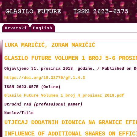
Hrvatski
English
LUKA MARIČIĆ, ZORAN MARIČIĆ
GLASILO FUTURE VOLUMEN 1 BROJ 5-6 PROSI
Objavljeno 31. prosinca 2018. godine. / Published on D
https://doi.org/10.32779/gf.1.4.3
ISSN 2623-6575 (Online)
Glasilo_Future_Volumen_1_broj_4_prosinac_2018.pdf
Stručni rad (professional paper)
Naslov/Title
UTJECAJ DODATNIH DIONICA NA GRANICE EFI
INFLUENCE OF ADDITIONAL SHARES ON EFFIC