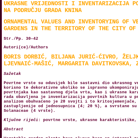
UKRASNE VRIJEDNOSTI I INVENTARIZACIJA P
NA PODRUČJU GRADA KNINA
ORNAMENTAL VALUES AND INVENTORYING OF V
GARDENS IN THE TERRITORY OF THE CITY OF
Str./Pp. 30–42
Autori(ce)/Authors
BORIS DORBIĆ, BILJANA JURIĆ-ĆIVRO, ŽELJ
LJEVNAIĆ-MAŠIĆ, MARGARITA DAVITKOVSKA, 
Sažetak
Povrtne vrste su oduvijek bile sastavni dio ukrasnog v
korisno te dekorativne ukoliko se ispravno ukomponiraj
povrtnjaka kao sastavnog djela vrta, kao i ukrasne kar
rada obavljena je inventarizacija povrtnih kultura u p
analizom obuhvaćeno je 20 svojti i to kritosjemenjače,
zastupljenije od jednosupnica (4; 20 %), a svrstane su
Solanaceae (4 vrste).
Ključne riječi
: povrtne vrste, ukrasne karakteristike,
Abstract