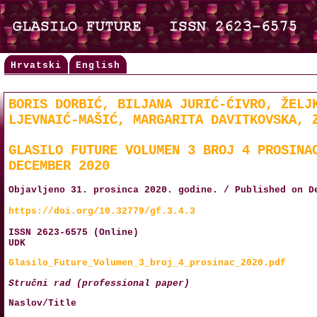
Hrvatski
English
BORIS DORBIĆ, BILJANA JURIĆ-ĆIVRO, ŽELJ
LJEVNAIĆ-MAŠIĆ, MARGARITA DAVITKOVSKA, 
GLASILO FUTURE VOLUMEN 3 BROJ 4 PROSINA
DECEMBER 2020
Objavljeno 31. prosinca 2020. godine. / Published on D
https://doi.org/10.32779/gf.3.4.3
ISSN 2623-6575 (Online)
UDK
Glasilo_Future_Volumen_3_broj_4_prosinac_2020.pdf
Stručni rad (professional paper)
Naslov/Title