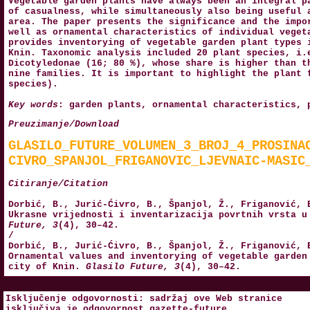
Vegetable garden plants have always been an integral p
of casualness, while simultaneously also being useful 
area. The paper presents the significance and the impo
well as ornamental characteristics of individual veget
provides inventorying of vegetable garden plant types 
Knin. Taxonomic analysis included 20 plant species, i.
Dicotyledonae (16; 80 %), whose share is higher than t
nine families. It is important to highlight the plant 
species).
Key words
: garden plants, ornamental characteristics, 
Preuzimanje/Download
GLASILO_FUTURE_VOLUMEN_3_BROJ_4_PROSINA
CIVRO_SPANJOL_FRIGANOVIC_LJEVNAIC-MASIC
Citiranje/Citation
Dorbić, B., Jurić-Ćivro, B., Španjol, Ž., Friganović, 
Ukrasne vrijednosti i inventarizacija povrtnih vrsta u
Future, 3
(4), 30–42.
/
Dorbić, B., Jurić-Ćivro, B., Španjol, Ž., Friganović, 
Ornamental values and inventorying of vegetable garden
city of Knin.
Glasilo Future, 3
(4), 30–42.
Isključenje odgovornosti: sadržaj ove Web stranice
isključiva je odgovornost
gazette-future
.