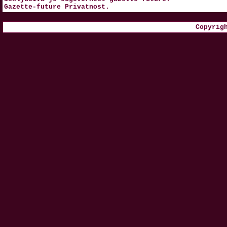
Gazette-future
Privatnost
.
Copyrig