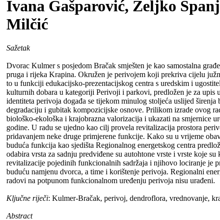
Ivana Gašparović, Željko Španjo
Milčić
Sažetak
Dvorac Kulmer s posjedom Bračak smješten je kao samostalna građevin
pruga i rijeka Krapina. Okružen je perivojem koji prekriva cijelu j
to u funkciji edukacijsko-prezentacijskog centra s uredskim i ugostit
kulturnih dobara u kategoriji Perivoji i parkovi, predložen je za upi
identiteta perivoja događa se tijekom minulog stoljeća uslijed širenj
degradaciju i gubitak kompozicijske osnove. Prilikom izrade ovog rad
biološko-ekološka i krajobrazna valorizacija i ukazati na smjernice u
godine. U radu se ujedno kao cilj provela revitalizacija prostora peri
pridavanjem neke druge primjerene funkcije. Kako su u vrijeme obavlj
buduća funkcija kao sjedišta Regionalnog energetskog centra predlo
odabira vrsta za sadnju predviđene su autohtone vrste i vrste koje su
revitalizacije pojedinih funkcionalnih sadržaja i njihovo lociranje j
buduću namjenu dvorca, a time i korištenje perivoja. Regionalni en
radovi na potpunom funkcionalnom uređenju perivoja nisu urađeni.
Ključne riječi
: Kulmer-Bračak, perivoj, dendroflora, vrednovanje, kr
Abstract